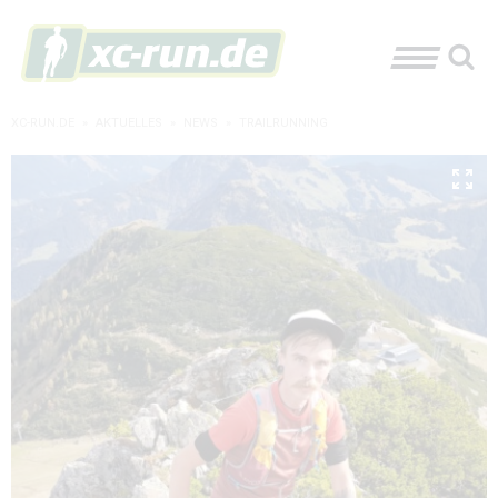
XC-RUN.DE
»
AKTUELLES
»
NEWS
»
TRAILRUNNING