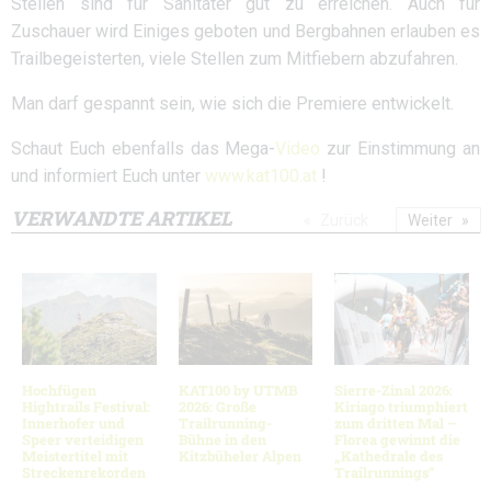
Stellen sind für Sanitäter gut zu erreichen. Auch für
Zuschauer wird Einiges geboten und Bergbahnen erlauben es
Trailbegeisterten, viele Stellen zum Mitfiebern abzufahren.
Man darf gespannt sein, wie sich die Premiere entwickelt.
Schaut Euch ebenfalls das Mega-
Video
zur Einstimmung an
und informiert Euch unter
www.kat100.at
!
VERWANDTE ARTIKEL
Zurück
Weiter
Hochfügen
KAT100 by UTMB
Sierre-Zinal 2026:
Hightrails Festival:
2026: Große
Kiriago triumphiert
Innerhofer und
Trailrunning-
zum dritten Mal –
Speer verteidigen
Bühne in den
Florea gewinnt die
Meistertitel mit
Kitzbüheler Alpen
„Kathedrale des
Streckenrekorden
Trailrunnings“