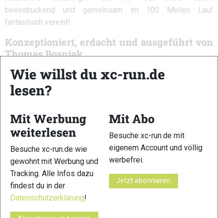
beeindruckend und gemeinsam im 100 Meilen Lauf
fantastisch vereint!
Konzeptioniert, erdacht und ausgeführt von
Thomas Bosnjak
„Als ultimativer Trailrun konzeptioniert, erdacht und
Wie willst du xc-run.de
ausgeführt von Thomas Bosnjak führen die 100 MILES über
lesen?
die schönsten und fordernsten Gipfel der Kitzbüheler Alpen.
Er ist ein Tribut an die Leidenschaft zum Lauf und zur Natur“,
Mit Werbung
Mit Abo
so TVB Geschäftsführer Armin Kuen.
weiterlesen
Besuche xc-run.de mit
eigenem Account und völlig
Besuche xc-run.de wie
werbefrei.
gewohnt mit Werbung und
Das Fieberbrunner Dorfzentrum verwandelt sich für drei Tage
Tracking. Alle Infos dazu
in eine richtige „Trailrunning – Base“! Aussteller, Testmaterial,
Jetzt abonnieren
findest du in der
Kinder- und Rahmenprogramm machen aus dem sportlichen
Datenschutzerklärung
!
Event ein Fest für alle!