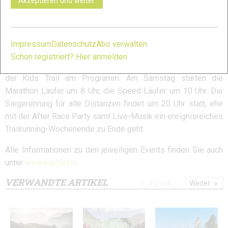
Akzeptieren und weiter
Startschuss für die 100 Meilen, den Staffel- und den
Endurance Trail wird am Donnerstag, den 8.8.2019, um
18 Uhr sein, die ersten Läufer werden dann am Freitag,
Impressum
Datenschutz
Abo verwalten
9.8.2019 ab 14 Uhr im Ziel erwartet.
Schon registriert? Hier anmelden
Neben er offiziellen Eröffnungsfeier steht am Freitag auch
der Kids Trail am Programm. Am Samstag starten die
Marathon Läufer um 8 Uhr, die Speed Läufer um 10 Uhr. Die
Siegerehrung für alle Distanzen findet um 20 Uhr statt, ehe
mit der After Race Party samt Live-Musik ein ereignisreiches
Trailrunning-Wochenende zu Ende geht.
Alle Informationen zu den jeweiligen Events finden Sie auch
unter
www.kat100.at
VERWANDTE ARTIKEL
Zurück
Weiter