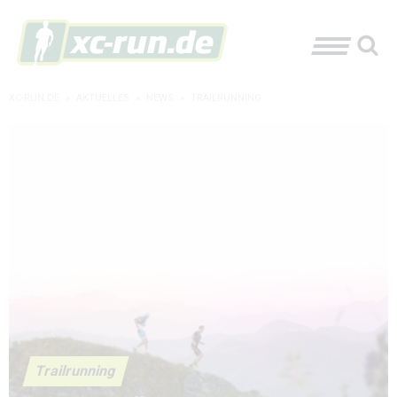
XC-RUN.DE
»
AKTUELLES
»
NEWS
»
TRAILRUNNING
Trailrunning