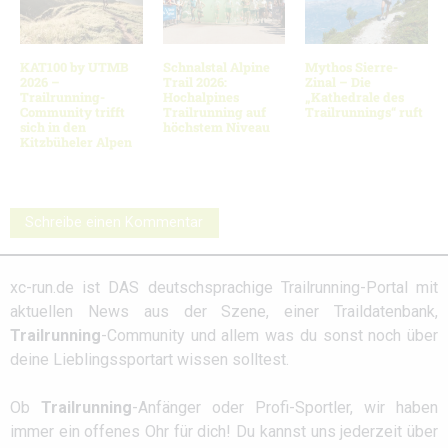
KAT100 by UTMB
Schnalstal Alpine
Mythos Sierre-
2026 –
Trail 2026:
Zinal – Die
Trailrunning-
Hochalpines
„Kathedrale des
Community trifft
Trailrunning auf
Trailrunnings“ ruft
sich in den
höchstem Niveau
Kitzbüheler Alpen
Schreibe einen Kommentar
xc-run.de ist DAS deutschsprachige Trailrunning-Portal mit
aktuellen News aus der Szene, einer Traildatenbank,
Trailrunning
-Community und allem was du sonst noch über
deine Lieblingssportart wissen solltest.
Ob
Trailrunning
-Anfänger oder Profi-Sportler, wir haben
immer ein offenes Ohr für dich! Du kannst uns jederzeit über