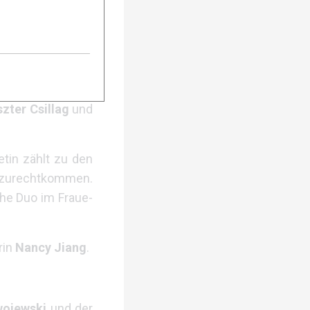
eters
sowie dem
didat ist.
szter Csillag
und
etin zählt zu den
 zurechtkommen.
che Duo im Fraue-
rin
Nancy Jiang
.
wojewski
und der