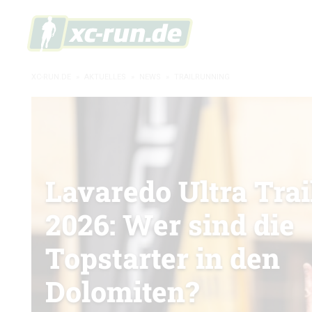
XC-RUN.DE
»
AKTUELLES
»
NEWS
»
TRAILRUNNING
Lavaredo Ultra Trai
2026: Wer sind die
Topstarter in den
Dolomiten?