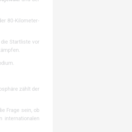
der 80-Kilometer-
ie Startliste vor
 kämpfen.
odium.
sphäre zählt der
e Frage sein, ob
 internationalen