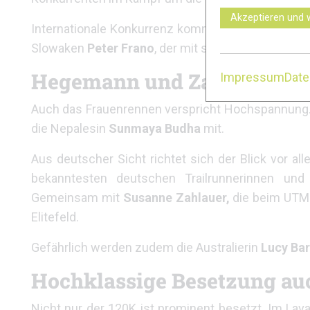
Akzeptieren und 
Internationale Konkurrenz kommt unter anderem 
Slowaken
Peter Frano
, der mit seinem hohen Leis
Hegemann und Zahlauer füh
Impressum
Dat
Auch das Frauenrennen verspricht Hochspannung. D
die Nepalesin
Sunmaya Budha
mit.
Aus deutscher Sicht richtet sich der Blick vor al
bekanntesten deutschen Trailrunnerinnen un
Gemeinsam mit
Susanne Zahlauer,
die beim UTM
Elitefeld.
Gefährlich werden zudem die Australierin
Lucy Ba
Hochklassige Besetzung auc
Nicht nur der 120K ist prominent besetzt. Im La