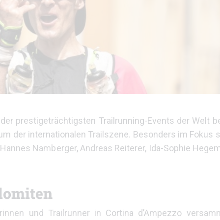
der prestigeträchtigsten Trailrunning-Events der Welt b
um der internationalen Trailszene. Besonders im Fokus 
 Hannes Namberger, Andreas Reiterer, Ida-Sophie Hegem
olomiten
rinnen und Trailrunner in Cortina d’Ampezzo versam