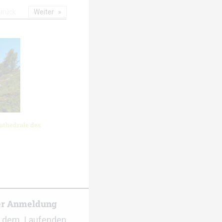
urück
Weiter
athedrale des
er Anmeldung
f dem Laufenden