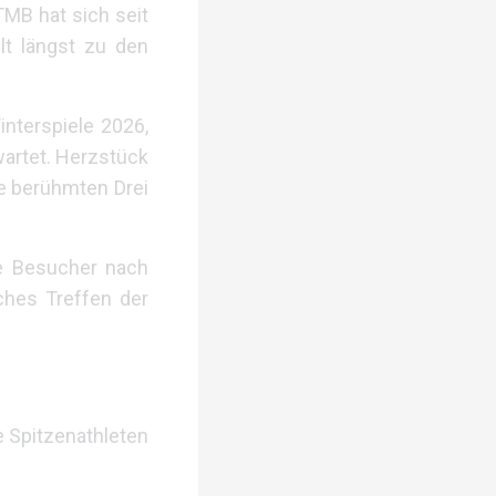
TMB hat sich seit
lt längst zu den
nterspiele 2026,
artet. Herzstück
e berühmten Drei
he Besucher nach
iches Treffen der
e Spitzenathleten