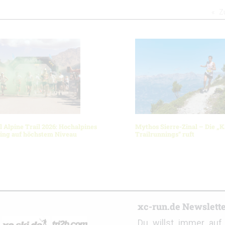
Z
l Alpine Trail 2026: Hochalpines
Mythos Sierre-Zinal – Die „K
ning auf höchstem Niveau
Trailrunnings“ ruft
r
xc-run.de Newslett
Du willst immer au