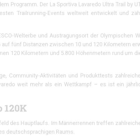
 dem Programm. Der La Sportiva Lavaredo Ultra Trail by U
ten Trailrunning-Events weltweit entwickelt und zäh
NESCO-Welterbe und Austragungsort der Olympischen Wi
 auf fünf Distanzen zwischen 10 und 120 Kilometern erw
seinen 120 Kilometern und 5.800 Höhenmetern rund um di
ge, Community-Aktivitäten und Produkttests zahlreic
avaredo weit mehr als ein Wettkampf – es ist ein jährl
o 120K
feld des Hauptlaufs. Im Männerrennen treffen zahlreich
r des deutschsprachigen Raums.