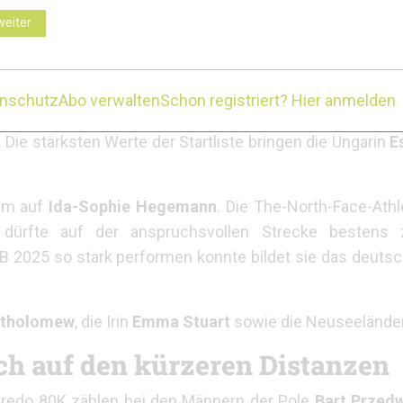
weiter
von
Leo Rogaume
,
Corentin Play
, dem Kanadier
Ethan P
tungsniveau ebenfalls ein ernstzunehmender Podiumskan
ren deutsche Hoffnungen an
enschutz
Abo verwalten
Schon registriert? Hier anmelden
ie stärksten Werte der Startliste bringen die Ungarin
E
lem auf
Ida-Sophie Hegemann
. Die The-North-Face-Athl
d dürfte auf der anspruchsvollen Strecke bestens
B 2025 so stark performen konnte
bildet sie das deuts
rtholomew
, die Irin
Emma Stuart
sowie die Neuseelände
h auf den kürzeren Distanzen
varedo 80K zählen bei den Männern der Pole
Bart Przed