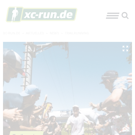
XC-RUN.DE
»
AKTUELLES
»
NEWS
»
TRAILRUNNING