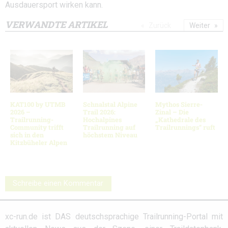
Ausdauersport wirken kann.
VERWANDTE ARTIKEL
Zurück
Weiter
KAT100 by UTMB
Schnalstal Alpine
Mythos Sierre-
2026 –
Trail 2026:
Zinal – Die
Trailrunning-
Hochalpines
„Kathedrale des
Community trifft
Trailrunning auf
Trailrunnings“ ruft
sich in den
höchstem Niveau
Kitzbüheler Alpen
Schreibe einen Kommentar
xc-run.de ist DAS deutschsprachige Trailrunning-Portal mit