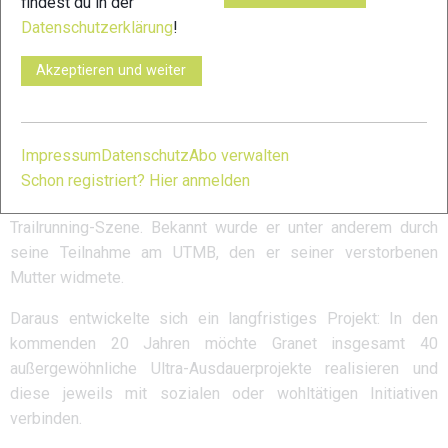
findest du in der
Datenschutzerklärung
!
Akzeptieren und weiter
sagte Granet nach dem Zieleinlauf.
Sportliche Herausforderungen mit
gesellschaftlichem Hintergrund
Impressum
Datenschutz
Abo verwalten
Matthis Granet gilt seit Jahren als einer der kreativsten und
Schon registriert? Hier anmelden
engagiertesten Athleten der internationalen Ultra- und
Trailrunning-Szene. Bekannt wurde er unter anderem durch
seine Teilnahme am UTMB, den er seiner verstorbenen
Mutter widmete.
Daraus entwickelte sich ein langfristiges Projekt: In den
kommenden 20 Jahren möchte Granet insgesamt 40
außergewöhnliche Ultra-Ausdauerprojekte realisieren und
diese jeweils mit sozialen oder wohltätigen Initiativen
verbinden.