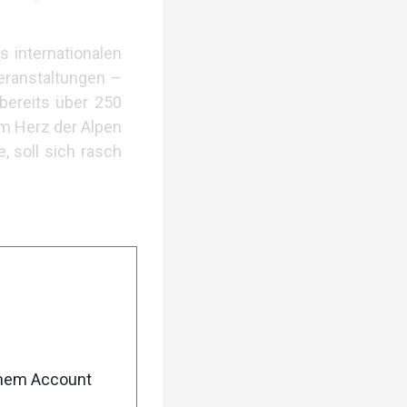
s internationalen
Veranstaltungen –
bereits über 250
m Herz der Alpen
 soll sich rasch
em Grund hat das
ingen unfassbare
viert zu werden“,
enem Account