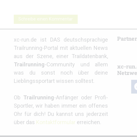
Schreibe einen Kommentar
Partne
xc-run.de ist DAS deutschsprachige
Trailrunning-Portal mit aktuellen News
aus der Szene, einer Traildatenbank,
Trailrunning
-Community und allem
xc-run.
Netzwe
was du sonst noch über deine
Lieblingssportart wissen solltest.
fa
Ob
Trailrunning
-Anfänger oder Profi-
Sportler, wir haben immer ein offenes
Ohr für dich! Du kannst uns jederzeit
über das
Kontaktformular
erreichen.