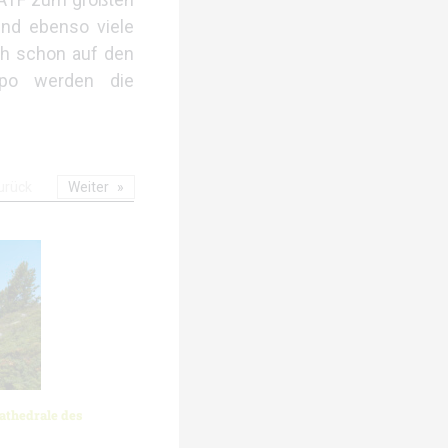
und ebenso viele
ch schon auf den
xpo werden die
urück
Weiter
athedrale des