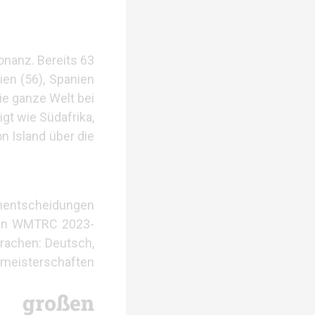
onanz. Bereits 63
ien (56), Spanien
die ganze Welt bei
t wie Südafrika,
n Island über die
lenentscheidungen
llen WMTRC 2023-
prachen: Deutsch,
ltmeisterschaften
 großen