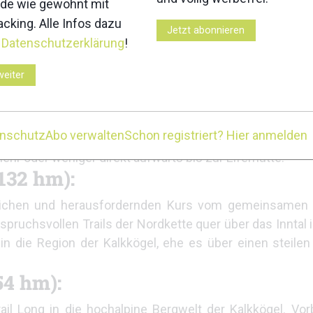
de wie gewohnt mit
ick
cking. Alle Infos dazu
Jetzt abonnieren
r
Datenschutzerklärung
!
VERTICAL, TRAIL SHORT, TRAIL LONG und MOUNTAIN CLASS
hren.
weiter
hm):
 voneinander getrennten Durchläufen die neue Weltm
enschutz
Abo verwalten
Schon registriert? Hier anmelden
am Freizeitzentrum in Neustift im Stubai geht es im A
hr oder weniger direkt aufwärts bis zur Elferhütte.
132 hm):
sreichen und herausfordernden Kurs vom gemeinsamen
pruchsvollen Trails der Nordkette quer über das Inntal i
in die Region der Kalkkögel, ehe es über einen steilen
54 hm):
il Long in die hochalpine Bergwelt der Kalkkögel. Vor