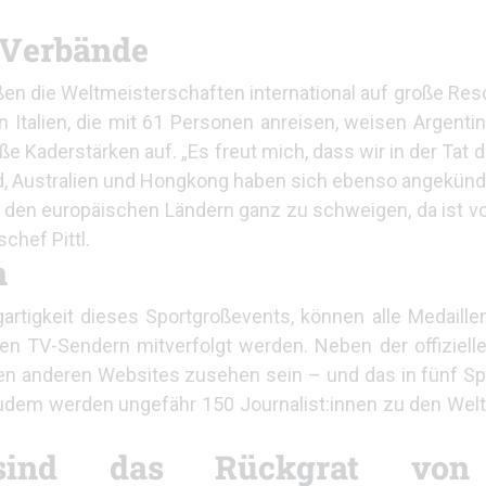
r Verbände
en die Weltmeisterschaften international auf große Res
Italien, die mit 61 Personen anreisen, weisen Argentin
oße Kaderstärken auf. „Es freut mich, dass wir in der Tat 
 Australien und Hongkong haben sich ebenso angekündig
n den europäischen Ländern ganz zu schweigen, da ist vo
schef Pittl.
n
igartigkeit dieses Sportgroßevents, können alle Medail
nalen TV-Sendern mitverfolgt werden. Neben der offizie
hen anderen Websites zusehen sein – und das in fünf S
 Zudem werden ungefähr 150 Journalist:innen zu den We
 sind das Rückgrat von