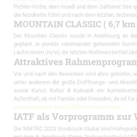
Pichler-Hütte, dem Hoadl und dem Salfeiner See qu
die Nordkette führt und nach dem letzten, techni
MOUNTAIN CLASSIC ( 6,7 km 
Der Mountain Classic wurde in Anlehnung an di
geplant. In jeweils voneinander getrennten Durch
Läufer:innen (m/w) die letzten Weltmeistertitel ü
Attraktives Rahmenprogr
Vor und nach den Bewerben wird alles geboten, w
unter anderem die große Eröffnungs- und Abschl
sowie Kunst, Kultur & Kulinarik ein kunterbun
Aufenthalt, ob mit Familie oder Freunden, da ist fü
www.innsbruck-stubai2023.com/zuschauer
IATF als Vorprogramm zur 
Die WMTRC 2023 Innsbruck-Stubai sind Höhepunkt 
mit dem 8. Innsbruck Alpine Trailrun Festival (IAT