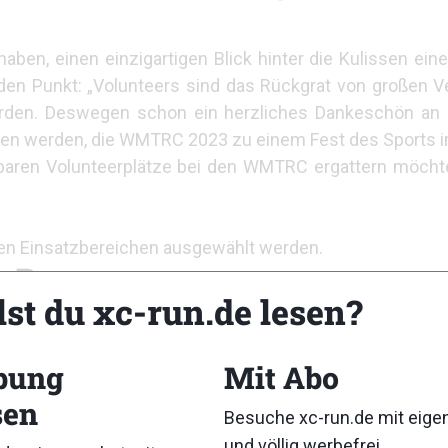
en, einen einzigartigen Blick hinter die Kulissen eine
f den Punkt: „Volunteers sind das Rückgrat von großen 
erden. Deswegen schon ein herzliches Dankeschön an 
lfen werden, die WMTRC 2023 zu einem Fest des Sports i
aren Volunteerplätze bei den WMTRC ergattern möchte,
n Einsatzbereichen ausgewählt werden.
g Bus
lst du xc-run.de lesen?
 eine Sportveranstaltung einzigartig machen. Aus dies
rews“ geboren. „Die Sportlerinnen und Sportler erbr
bung
Mit Abo
dazwischen – sie haben es verdient, angefeuert und moti
b sofort mit einer E-Mail an
sen
Besuche xc-run.de mit eig
und völlig werbefrei.