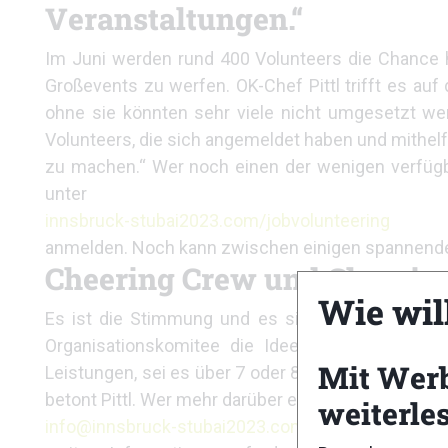
Veranstaltungen.“
Im Juni werden rund 400 Volunteers die Chance hab
Großevents zu werfen. OK-Chef Pittl trifft es au
ohne sie könnten sehr viele nicht umgesetzt w
Volunteers, die sich angemeldet haben und mithe
zu machen.“ Wer noch einen der wenigen verfügb
unter
innsbruck-stubai2023.com/jobvolunteering
anmelden. Noch kann zwischen einigen spannende
Cheering Crew und Cheerin
Wie wil
Es ist die Stimmung und es sind die Bilder, die
Organisationskomitee die Idee der „Cheering C
Mit Wer
Leistungen, sei es über 7 oder 85 Kilometer oder 
betont Pittl. Wer mehr darüber erfahren will, kann a
weiterle
info@innsbruck-stubai2023.com