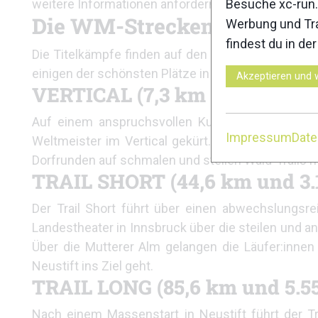
weitere Informationen anfordern.
Besuche xc-run.
Die WM-Strecken im Überbl
Werbung und Tra
findest du in de
Die Titelkämpfe finden auf den vier Strecken – 
einigen der schönsten Plätze in den Alpen vorbeifü
Akzeptieren und 
VERTICAL (7,3 km und 1.020 
Auf einem anspruchsvollen Kurs werden in zwei
Impressum
Dat
Weltmeister im Vertical gekürt. Nach dem Start 
Dorfrunden auf schmalen und steilen Wald-Trails me
TRAIL SHORT (44,6 km und 3.
Der Trail Short führt über einen abwechslung
Landestheater in Innsbruck über die steilen und ans
Über die Mutterer Alm gelangen die Läufer:innen 
Neustift ins Ziel geht.
TRAIL LONG (85,6 km und 5.5
Nach einem Massenstart in Neustift führt der Tra