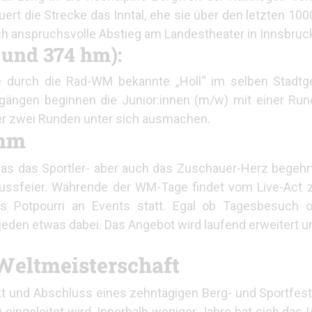
ert die Strecke das Inntal, ehe sie über den letzten 10
sch anspruchsvolle Abstieg am Landestheater in Innsbruc
und 374 hm):
e durch die Rad-WM bekannte „Höll“ im selben Stadtg
gängen beginnen die Junior:innen (m/w) mit einer Rund
ber zwei Runden unter sich ausmachen.
amm
as das Sportler- aber auch das Zuschauer-Herz begehrt.
ussfeier. Währende der WM-Tage findet vom Live-Act 
tes Potpourri an Events statt. Egal ob Tagesbesuch 
r jeden etwas dabei. Das Angebot wird laufend erweitert un
Weltmeisterschaft
und Abschluss eines zehntägigen Berg- und Sportfests
F) eingeleitet wird. Innerhalb weniger Jahre hat sich das