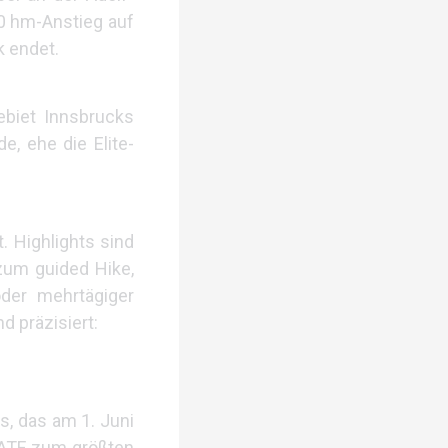
00 hm-Anstieg auf
k endet.
ebiet Innsbrucks
e, ehe die Elite-
 Highlights sind
zum guided Hike,
oder mehrtägiger
d präzisiert:
, das am 1. Juni
 IATF zum größten