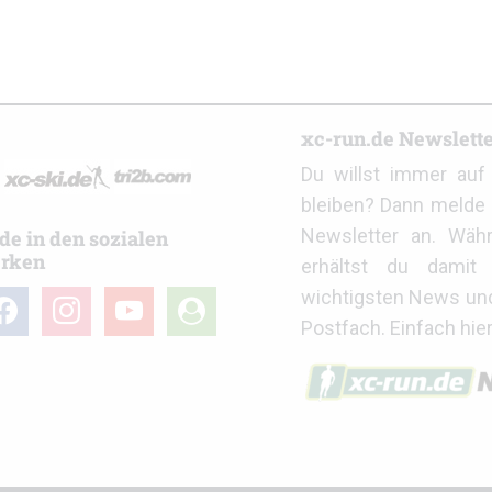
r
xc-run.de Newslett
Du willst immer au
bleiben? Dann melde 
Newsletter an. Wäh
de in den sozialen
rken
erhältst du damit 
wichtigsten News un
cebook
instagram
youtube
user-
Postfach. Einfach hie
circle