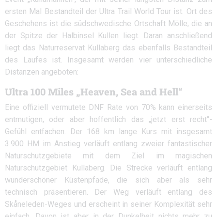
ersten Mal Bestandteil der Ultra Trail World Tour ist. Ort des
Geschehens ist die südschwedische Ortschaft Mölle, die an
der Spitze der Halbinsel Kullen liegt. Daran anschließend
liegt das Naturreservat Kullaberg das ebenfalls Bestandteil
des Laufes ist. Insgesamt werden vier unterschiedliche
Distanzen angeboten:
Ultra 100 Miles „Heaven, Sea and Hell“
Eine offiziell vermutete DNF Rate von 70% kann einerseits
entmutigen, oder aber hoffentlich das „jetzt erst recht“-
Gefühl entfachen. Der 168 km lange Kurs mit insgesamt
3.900 HM im Anstieg verläuft entlang zweier fantastischer
Naturschutzgebiete mit dem Ziel im magischen
Naturschutzgebiet Kullaberg. Die Strecke verläuft entlang
wunderschöner Küstenpfade, die sich aber als sehr
technisch präsentieren. Der Weg verläuft entlang des
Skåneleden-Weges und erscheint in seiner Komplexität sehr
einfach. Davon ist aber in der Dunkelheit nichts mehr zu