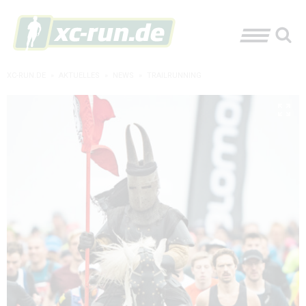
XC-RUN.DE
»
AKTUELLES
»
NEWS
»
TRAILRUNNING