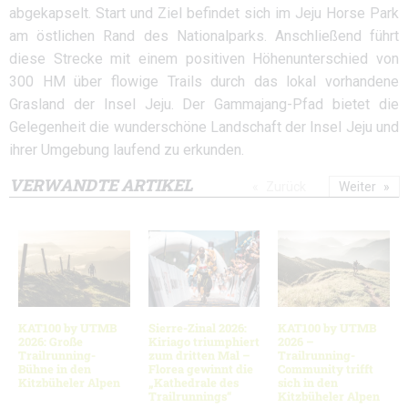
abgekapselt. Start und Ziel befindet sich im Jeju Horse Park
am östlichen Rand des Nationalparks. Anschließend führt
diese Strecke mit einem positiven Höhenunterschied von
300 HM über flowige Trails durch das lokal vorhandene
Grasland der Insel Jeju. Der Gammajang-Pfad bietet die
Gelegenheit die wunderschöne Landschaft der Insel Jeju und
ihrer Umgebung laufend zu erkunden.
VERWANDTE ARTIKEL
Zurück
Weiter
KAT100 by UTMB
Sierre-Zinal 2026:
KAT100 by UTMB
2026: Große
Kiriago triumphiert
2026 –
Trailrunning-
zum dritten Mal –
Trailrunning-
Bühne in den
Florea gewinnt die
Community trifft
Kitzbüheler Alpen
„Kathedrale des
sich in den
Trailrunnings“
Kitzbüheler Alpen