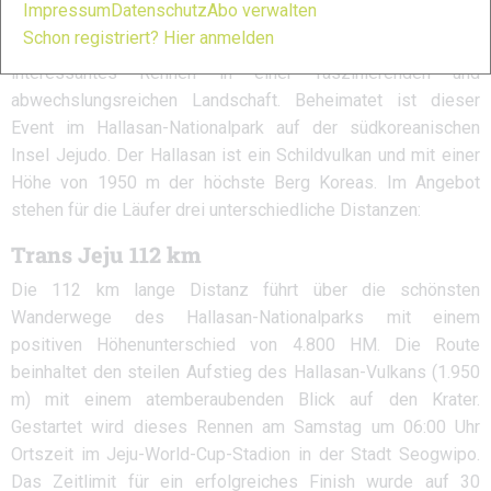
Impressum
Datenschutz
Abo verwalten
zugleich Bestandteil der Trans Asia Series ist. Die auf der
Schon registriert? Hier anmelden
Homepage eingebundenen Eventclips versprechen ein
interessantes Rennen in einer faszinierenden und
abwechslungsreichen Landschaft. Beheimatet ist dieser
Event im Hallasan-Nationalpark auf der südkoreanischen
Insel Jejudo. Der Hallasan ist ein Schildvulkan und mit einer
Höhe von 1950 m der höchste Berg Koreas. Im Angebot
stehen für die Läufer drei unterschiedliche Distanzen:
Trans Jeju 112 km
Die 112 km lange Distanz führt über die schönsten
Wanderwege des Hallasan-Nationalparks mit einem
positiven Höhenunterschied von 4.800 HM. Die Route
beinhaltet den steilen Aufstieg des Hallasan-Vulkans (1.950
m) mit einem atemberaubenden Blick auf den Krater.
Gestartet wird dieses Rennen am Samstag um 06:00 Uhr
Ortszeit im Jeju-World-Cup-Stadion in der Stadt Seogwipo.
Das Zeitlimit für ein erfolgreiches Finish wurde auf 30