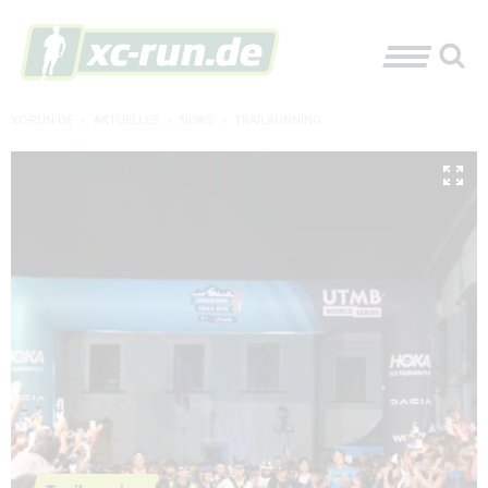
XC-RUN.DE
»
AKTUELLES
»
NEWS
»
TRAILRUNNING