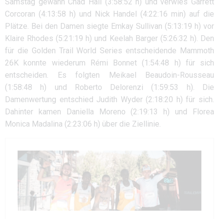
Samstag gewann Chad Hall (3:58:52 h) und verwies Garrett
Corcoran (4:13:58 h) und Nick Handel (4:22:16 min) auf die
Plätze. Bei den Damen siegte Emkay Sullivan (5:13:19 h) vor
Klaire Rhodes (5:21:19 h) und Keelah Barger (5:26:32 h). Den
für die Golden Trail World Series entscheidende Mammoth
26K konnte wiederum Rémi Bonnet (1:54:48 h) für sich
entscheiden. Es folgten Meikael Beaudoin-Rousseau
(1:58:48 h) und Roberto Delorenzi (1:59:53 h). Die
Damenwertung entschied Judith Wyder (2:18:20 h) für sich.
Dahinter kamen Daniella Moreno (2:19:13 h) und Florea
Monica Madalina (2:23:06 h) über die Ziellinie.