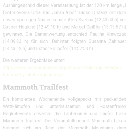
Aushängeschild dieser Veranstaltung ist der 120 km lange „I
feel Slovenia Ultra Trail Julian Alps“. Diese Distanz mit dem
etwas sperrigen Namen konnte Ales Svetina (12:43:53 h) vor
Casper Höglund (12:49:10 h) und Marcel Geißler (13:13:57 h)
gewinnen. Die Damenwertung entschied Paulina Krawczak
(14:09:23 h) für sich. Dahinter folgten Susanne Zahlauer
(14:43:12 h) und Esther Fellhofer (14:57:50 h).
Die weiteren Ergebnisse unter:
https://xc-run.de/aktuelles/ergebnisse/trailrun/julian-alps-
trail-run-by-utmb-ergebnisse/
Mammoth Trailfest
Ein komplettes Wochenende vollgepackt mit packenden
Wettkämpfen und unterhaltsamen und kostenfreien
Begleitevents erwarten die Läuferinnen und Läufer beim
Mammoth Trailfest. Der Veranstaltungsort Mammoth Lakes
befindet sich am Rand der Mammoth Mountains, dem