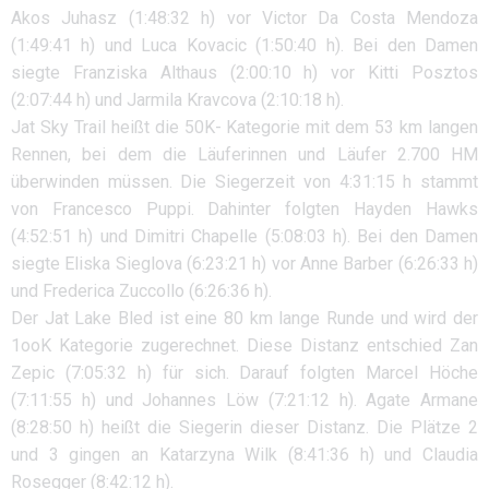
Akos Juhasz (1:48:32 h) vor Victor Da Costa Mendoza
(1:49:41 h) und Luca Kovacic (1:50:40 h). Bei den Damen
siegte Franziska Althaus (2:00:10 h) vor Kitti Posztos
(2:07:44 h) und Jarmila Kravcova (2:10:18 h).
Jat Sky Trail heißt die 50K- Kategorie mit dem 53 km langen
Rennen, bei dem die Läuferinnen und Läufer 2.700 HM
überwinden müssen. Die Siegerzeit von 4:31:15 h stammt
von Francesco Puppi. Dahinter folgten Hayden Hawks
(4:52:51 h) und Dimitri Chapelle (5:08:03 h). Bei den Damen
siegte Eliska Sieglova (6:23:21 h) vor Anne Barber (6:26:33 h)
und Frederica Zuccollo (6:26:36 h).
Der Jat Lake Bled ist eine 80 km lange Runde und wird der
1ooK Kategorie zugerechnet. Diese Distanz entschied Zan
Zepic (7:05:32 h) für sich. Darauf folgten Marcel Höche
(7:11:55 h) und Johannes Löw (7:21:12 h). Agate Armane
(8:28:50 h) heißt die Siegerin dieser Distanz. Die Plätze 2
und 3 gingen an Katarzyna Wilk (8:41:36 h) und Claudia
Rosegger (8:42:12 h).