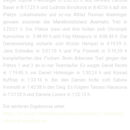
siegte Sophie Pleintinger in 8:02:05 h und verwies Larissa
Bauer in 8:17:23 h und Ludmila Borsíková in 8:40:36 h auf die
Plätze. Lokalmatador und xc-run Athlet Thomas Wanninger
gewann souverän die Marathondistanz Auerhahn Trail in
3:29:07 h. Die Plätze zwei und drei holten sich Christoph
Kumschier in 3:48:49 h und Filip Matejovic in 4:06:43 h. Die
Damenwertung sicherte sich Kristin Hempel in 4:19:39 h.
Jana Schwabe in 5:01:19 h und Pia Ponnath in 5:16:39 h
komplettierten das Podium. Beim Arbersee Trail gingen die
Plätze 1 und 3 an xc-run Teamläufer. Es siegte David Reichl
in 1:19:45 h vor Daniel Höhninger in 1:30:24 h und Konrad
Kuffner in 1:33:16 h. Bei den Damen holte sich Sabine
Freimuth in 1:45:38 h den Sieg. Es folgten Tamara Hlavacova
in 1:51:52 h und Daniela Lorenz in 1:52:12 h.
Die weiteren Ergebnisse unter:
https://xc-run.de/aktuelles/ergebnisse/trailrun/7-arberland-
ultra-trail-ergebnisse/