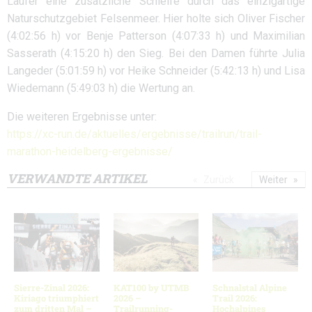
Läufer eine zusätzliche Schleife durch das einzigartige
Naturschutzgebiet Felsenmeer. Hier holte sich Oliver Fischer
(4:02:56 h) vor Benje Patterson (4:07:33 h) und Maximilian
Sasserath (4:15:20 h) den Sieg. Bei den Damen führte Julia
Langeder (5:01:59 h) vor Heike Schneider (5:42:13 h) und Lisa
Wiedemann (5:49:03 h) die Wertung an.
Die weiteren Ergebnisse unter:
https://xc-run.de/aktuelles/ergebnisse/trailrun/trail-
marathon-heidelberg-ergebnisse/
VERWANDTE ARTIKEL
Zurück
Weiter
Sierre-Zinal 2026:
KAT100 by UTMB
Schnalstal Alpine
Kiriago triumphiert
2026 –
Trail 2026:
zum dritten Mal –
Trailrunning-
Hochalpines