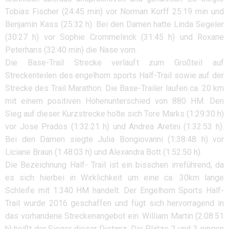
Tobias Fischer (24:45 min) vor Norman Korff 25:19 min und
Benjamin Kass (25:32 h). Bei den Damen hatte Linda Segeler
(30:27 h) vor Sophie Crommelinck (31:45 h) und Roxane
Peterhans (32:40 min) die Nase vorn.
Die Base-Trail Strecke verläuft zum Großteil auf
Streckenteilen des engelhorn sports Half-Trail sowie auf der
Strecke des Trail Marathon. Die Base-Trailer laufen ca. 20 km
mit einem positiven Höhenunterschied von 880 HM. Den
Sieg auf dieser Kurzstrecke holte sich Tore Marks (1:29:30 h)
vor Jose Prados (1:32:21 h) und Andrea Aretini (1:32:53 h).
Bei den Damen siegte Julia Bongiovanni (1:38:48 h) vor
Liciane Braun (1:48:03 h) und Alexandra Bott (1:52:50 h).
Die Bezeichnung Half- Trail ist ein bisschen irreführend, da
es sich hierbei in Wirklichkeit um eine ca. 30km lange
Schleife mit 1.340 HM handelt. Der Engelhorn Sports Half-
Trail wurde 2016 geschaffen und fügt sich hervorragend in
das vorhandene Streckenangebot ein. William Martin (2:08:51
h) heißt der Sieger dieser Distanz. Die Plätze 2 und 3 gingen