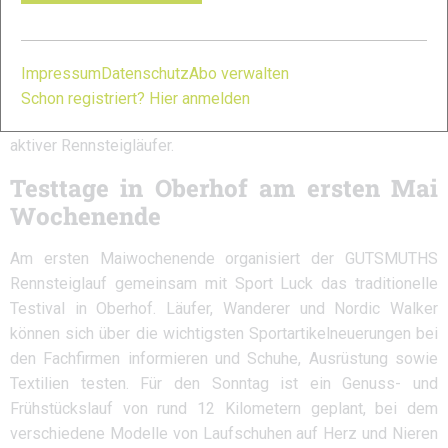
Zielbereich. „Viele kennen den Rennsteiglauf, aber man kennt
den Rennsteiglauf erst, wenn man aktiv teilgenommen hat
oder in der Organisation hilft. Wir wollen die jüngere
Impressum
Datenschutz
Abo verwalten
Generation an den Rennsteiglauf heranführen.“, berichtet
Schon registriert? Hier anmelden
Thomas Wenk, Geschäftsführer Bauunternehmung Wenk und
aktiver Rennsteigläufer.
Testtage in Oberhof am ersten Mai
Wochenende
Am ersten Maiwochenende organisiert der GUTSMUTHS
Rennsteiglauf gemeinsam mit Sport Luck das traditionelle
Testival in Oberhof. Läufer, Wanderer und Nordic Walker
können sich über die wichtigsten Sportartikelneuerungen bei
den Fachfirmen informieren und Schuhe, Ausrüstung sowie
Textilien testen. Für den Sonntag ist ein Genuss- und
Frühstückslauf von rund 12 Kilometern geplant, bei dem
verschiedene Modelle von Laufschuhen auf Herz und Nieren