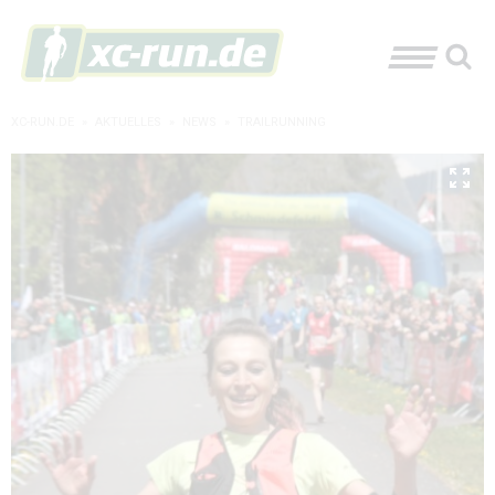
XC-RUN.DE
»
AKTUELLES
»
NEWS
»
TRAILRUNNING