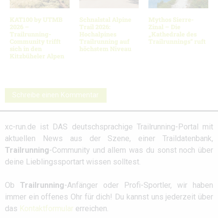
KAT100 by UTMB
Schnalstal Alpine
Mythos Sierre-
2026 –
Trail 2026:
Zinal – Die
Trailrunning-
Hochalpines
„Kathedrale des
Community trifft
Trailrunning auf
Trailrunnings“ ruft
sich in den
höchstem Niveau
Kitzbüheler Alpen
Schreibe einen Kommentar
xc-run.de ist DAS deutschsprachige Trailrunning-Portal mit
aktuellen News aus der Szene, einer Traildatenbank,
Trailrunning
-Community und allem was du sonst noch über
deine Lieblingssportart wissen solltest.
Ob
Trailrunning
-Anfänger oder Profi-Sportler, wir haben
immer ein offenes Ohr für dich! Du kannst uns jederzeit über
das
Kontaktformular
erreichen.