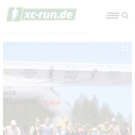
XC-RUN.DE
»
AKTUELLES
»
NEWS
»
TRAILRUNNING