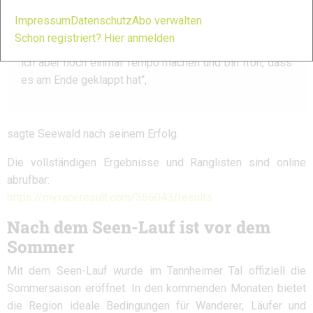
meine Beine schwer und es war heiß – eigentlich der
Impressum
Datenschutz
Abo verwalten
erste richtig heiße Tag in diesem Jahr. Ich dachte nicht,
Schon registriert? Hier anmelden
dass es heute zum Sieg reichen würde. Bergab konnte
ich aber noch einmal Tempo machen und bin froh, dass
es am Ende geklappt hat“,
sagte Seewald nach seinem Erfolg.
Die vollständigen Ergebnisse und Ranglisten sind online
abrufbar:
https://my.raceresult.com/366043/results
Nach dem Seen-Lauf ist vor dem
Sommer
Mit dem Seen-Lauf wurde im Tannheimer Tal offiziell die
Sommersaison eröffnet. In den kommenden Monaten bietet
die Region ideale Bedingungen für Wanderer, Läufer und