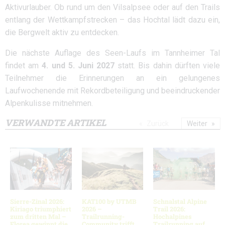
Aktivurlauber. Ob rund um den Vilsalpsee oder auf den Trails
entlang der Wettkampfstrecken – das Hochtal lädt dazu ein,
die Bergwelt aktiv zu entdecken.
Die nächste Auflage des Seen-Laufs im Tannheimer Tal
findet am
4. und 5. Juni 2027
statt. Bis dahin dürften viele
Teilnehmer die Erinnerungen an ein gelungenes
Laufwochenende mit Rekordbeteiligung und beeindruckender
Alpenkulisse mitnehmen.
VERWANDTE ARTIKEL
Zurück
Weiter
Sierre-Zinal 2026:
KAT100 by UTMB
Schnalstal Alpine
Kiriago triumphiert
2026 –
Trail 2026:
zum dritten Mal –
Trailrunning-
Hochalpines
Florea gewinnt die
Community trifft
Trailrunning auf