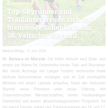
Trailrunning
Top-Skyrunner und
Trailläufer freuen sich auf
brennende Schenkel beim
38. Veitscher Skytrail
Markus Mingo
-
9. Juni 2026
St. Barbara im Mürztal.
Die Hohe Veitsch wird Ende Juni
erneut zur Bühne für Österreichs beste Trail- und Skyrunner.
Wo steile Anstiege die Lungen fordern, technische Grate
höchste Konzentration verlangen und im Ziel erschöpfte
Athleten mit einem Lächeln einlaufen, feiert der Veitscher
Skytrail seine Premiere unter neuer Führung. Mit
Österreichischen Meisterschaften, einem hochkarätigen
Starterfeld und einem abwechslungsreichen Programm für
die ganze Familie startet das Traditionsrennen am 26. und 27.