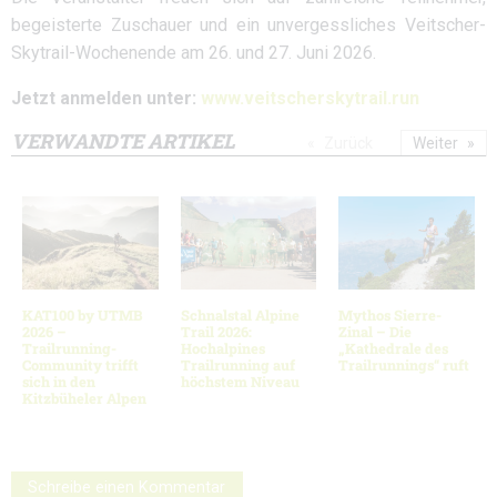
begeisterte Zuschauer und ein unvergessliches Veitscher-
Skytrail-Wochenende am 26. und 27. Juni 2026.
Jetzt anmelden unter:
www.veitscherskytrail.run
VERWANDTE ARTIKEL
Zurück
Weiter
KAT100 by UTMB
Schnalstal Alpine
Mythos Sierre-
2026 –
Trail 2026:
Zinal – Die
Trailrunning-
Hochalpines
„Kathedrale des
Community trifft
Trailrunning auf
Trailrunnings“ ruft
sich in den
höchstem Niveau
Kitzbüheler Alpen
Schreibe einen Kommentar