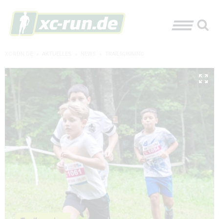
XC-RUN.DE
»
AKTUELLES
»
NEWS
»
TRAILRUNNING