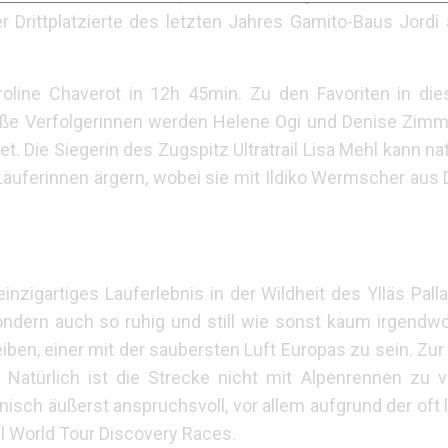
 Drittplatzierte des letzten Jahres Gamito-Baus Jordi
oline Chaverot in 12h 45min. Zu den Favoriten in di
Heiße Verfolgerinnen werden Helene Ogi und Denise Zimm
. Die Siegerin des Zugspitz Ultratrail Lisa Mehl kann na
r Läuferinnen ärgern, wobei sie mit Ildiko Wermscher aus
inzigartiges Lauferlebnis in der Wildheit des Ylläs Palla
 sondern auch so ruhig und still wie sonst kaum irgend
eiben, einer mit der saubersten Luft Europas zu sein. Zu
 Natürlich ist die Strecke nicht mit Alpenrennen zu ve
nisch äußerst anspruchsvoll, vor allem aufgrund der oft 
il World Tour Discovery Races.