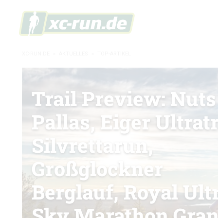
XC-RUN.DE
»
AKTUELLES
»
TOP-ARTIKEL
Trail Preview: Nuts
Pallas, Eiger Ultratr
Silvrettarun,
Großglockner
Berglauf, Royal Ult
Sky Marathon Gra