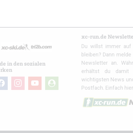
r
xc-run.de Newslett
Du willst immer au
bleiben? Dann melde 
Newsletter an. Wäh
de in den sozialen
rken
erhältst du damit 
wichtigsten News un
cebook
instagram
youtube
user-
Postfach. Einfach hie
circle