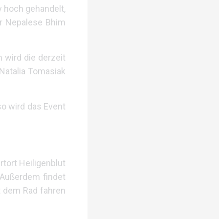
v hoch gehandelt,
er Nepalese Bhim
 wird die derzeit
 Natalia Tomasiak
so wird das Event
tort Heiligenblut
 Außerdem findet
t dem Rad fahren