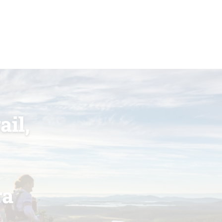
ail,
ra
n