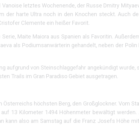
rail Vanoise letztes Wochenende, der Russe Dmitry Mityae
m der harte Ultra noch in den Knochen steckt. Auch d
ristofer Clemente ein heißer Favorit.
c Serie, Maite Maiora aus Spanien als Favoritin. Außerdem
ityaeva als Podiumsanwärterin gehandelt, neben der Polin
ng aufgrund von Steinschlaggefahr angekündigt wurde, 
sten Trails im Gran Paradiso Gebiet ausgetragen.
Österreichs höchsten Berg, den Großglockner. Vom Star
 auf 13 Kilometer 1494 Höhenmeter bewältigt werden.
 man kann also am Samstag auf die Franz Josefs Höhe mi