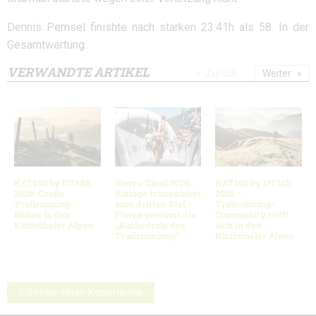
Dennis Pemsel finishte nach starken 23:41h als 58. In der
Gesamtwertung.
VERWANDTE ARTIKEL
Zurück
Weiter
KAT100 by UTMB
Sierre-Zinal 2026:
KAT100 by UTMB
2026: Große
Kiriago triumphiert
2026 –
Trailrunning-
zum dritten Mal –
Trailrunning-
Bühne in den
Florea gewinnt die
Community trifft
Kitzbüheler Alpen
„Kathedrale des
sich in den
Trailrunnings“
Kitzbüheler Alpen
Schreibe einen Kommentar