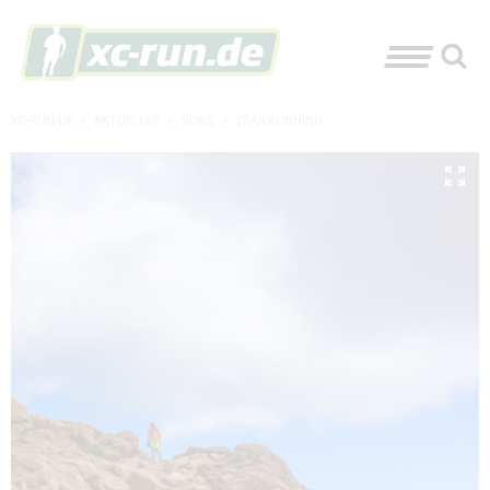
XC-RUN.DE
»
AKTUELLES
»
NEWS
»
TRAILRUNNING