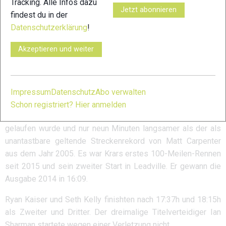
Tracking. Alle Infos dazu
typischen Probleme eines „Neulings“ über diese
Jetzt abonnieren
findest du in der
Megadistanz, kämpfte sich jedoch nach 21:17h auf einen
Datenschutzerklärung
!
starken zweiten Platz. Navy Soldatin Gina Slaby wurde Dritte
in 23:13h.
Akzeptieren und weiter
Rob Krar dominiert die Männer
Eine Woche nach seinem 14. Platz beim Leadville 100 Mile
Mountainbike-Rennen kam Rob Krar zurück und dominierte
Impressum
Datenschutz
Abo verwalten
das Feld klar. Er siegte deutlich in 15:51h – das
Schon registriert? Hier anmelden
zweitschnellste Ergebnis, das jemals beim Leadville 100
gelaufen wurde und nur neun Minuten langsamer als der als
unantastbare geltende Streckenrekord von Matt Carpenter
aus dem Jahr 2005. Es war Krars erstes 100-Meilen-Rennen
seit 2015 und sein zweiter Start in Leadville. Er gewann die
Ausgabe 2014 in 16:09.
Ryan Kaiser und Seth Kelly finishten nach 17:37h und 18:15h
als Zweiter und Dritter. Der dreimalige Titelverteidiger Ian
Sharman startete wegen einer Verletzung nicht.