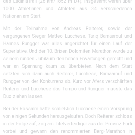
des LadiniaTrail (28 km/1852 m D+). Insgesamt waren über
1000 Athletinnen und Athleten aus 34 verschiedenen
Nationen am Start.
Mit der Teilnahme von Andreas Reiterer, sowie der
vergangenen Sieger Matteo Lucchese, Tariq Bamaarouf und
Hannes Rungger war alles angerichtet für einen Lauf der
Superlative. Und der 10. Brixen Dolomiten Marathon wurde zu
seinem runden Jubiläum den hohen Erwartungen gerecht und
war an Spannung kaum zu überbieten. Nach dem Start
setzten sich dann auch Reiterer, Lucchese, Bamaarouf und
Rungger von der Konkurrenz ab. Kurz vor Afers verschärften
Reiterer und Lucchese das Tempo und Rungger musste das
Duo ziehen lassen.
Bei der Rossalm hatte schließlich Lucchese einen Vorsprung
von einigen Sekunden herausgelaufen. Doch Reiterer schloss
in der Folge auf, zog am Titelverteidiger aus der Provinz Forlì
vorbei und gewann den renommierten Berg-Marathon in