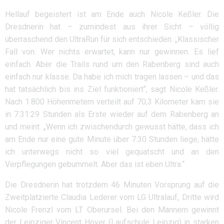
Hellauf begeistert ist am Ende auch Nicole Keßler. Die
Dresdnerin hat – zumindest aus ihrer Sicht – völlig
überraschend den UltraRun für sich entschieden. „Klassischer
Fall von: Wer nichts erwartet, kann nur gewinnen. Es lief
einfach. Aber die Trails rund um den Rabenberg sind auch
einfach nur klasse. Da habe ich mich tragen lassen – und das
hat tatsächlich bis ins Ziel funktioniert“, sagt Nicole Keßler.
Nach 1.800 Höhenmetern verteilt auf 70,3 Kilometer kam sie
in 7:31:29 Stunden als Erste wieder auf dem Rabenberg an
und meint: „Wenn ich zwischendurch gewusst hätte, dass ich
am Ende nur eine gute Minute über 7:30 Stunden liege, hätte
ich unterwegs nicht so viel gequatscht und an den
Verpflegungen gebummelt. Aber das ist eben Ultra.“
Die Dresdnerin hat trotzdem 46 Minuten Vorsprung auf die
Zweitplatzierte Claudia Lederer vom LG Ultralauf, Dritte wird
Nicole Frenzl vom LT Oberursel. Bei den Männern gewinnt
der Leipziger Vincent Hoyer (Laufschule Leipzig) in starken