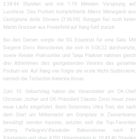
3:38.44 Stunden und mit 1.19 Minuten Vorsprung auf
Lucchese. Das Podium komplettierte Marco Menegardi aus
Castiglione delle Stiviere (3:56.09). Rungger fiel noch hinter
Martin Griesser aus Freienfeld auf Rang fünf zurück.
Bei den Damen sorgte die SG Eisacktal für eine Gala: Mit
Siegerin Doris Weissteiner, die sich in 5:06.22 durchsetzte,
sowie Renate Pramsohler und Tanja Plaikner nahmen gleich
drei Athletinnen des gastgebenden Vereins das gesamte
Podium ein. Auf Rang vier folgte die erste Nicht-Südtirolerin,
nämlich die Tschechin Katerina Kovac.
Zum 10. Geburtstag haben die Veranstalter um OK-Chef
Christian Jocher und OK-Präsident Claudio Zorzi heuer zwei
neue Läufe eingeführt. Beim Dolomites Ultra Trail, der nach
dem Start um Mitternacht am Domplatz in Zweierteams
bewältigt werden musste, setzten sich die Top-Favoriten
Jimmy Pellegrini/Alexander Rabensteiner nach 81
Kilometern und über 4700 Höhenmetern in 10:49.46 Stunden