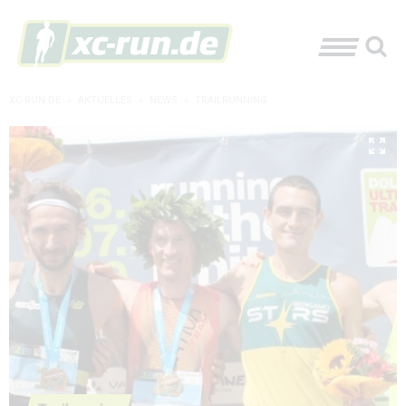
XC-RUN.DE
»
AKTUELLES
»
NEWS
»
TRAILRUNNING