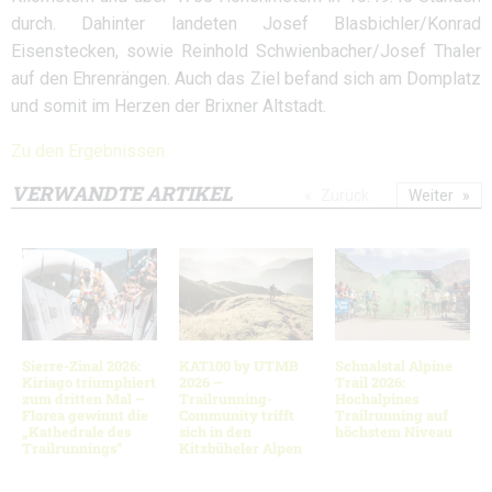
durch. Dahinter landeten Josef Blasbichler/Konrad
Eisenstecken, sowie Reinhold Schwienbacher/Josef Thaler
auf den Ehrenrängen. Auch das Ziel befand sich am Domplatz
und somit im Herzen der Brixner Altstadt.
Zu den Ergebnissen
VERWANDTE ARTIKEL
Zurück
Weiter
Sierre-Zinal 2026:
KAT100 by UTMB
Schnalstal Alpine
Kiriago triumphiert
2026 –
Trail 2026:
zum dritten Mal –
Trailrunning-
Hochalpines
Florea gewinnt die
Community trifft
Trailrunning auf
„Kathedrale des
sich in den
höchstem Niveau
Trailrunnings“
Kitzbüheler Alpen