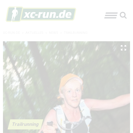
XC-RUN.DE
»
AKTUELLES
»
NEWS
»
TRAILRUNNING
Trailrunning