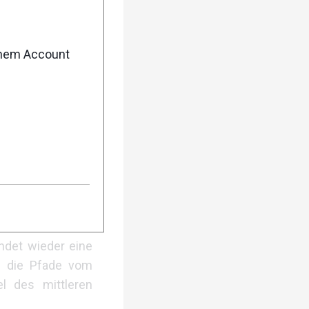
hsvoll. Außerdem
 Walking/Nordic-
enem Account
 Mittelgebirges
 vor dem Ziel am
ndet wieder eine
en die Pfade vom
l des mittleren