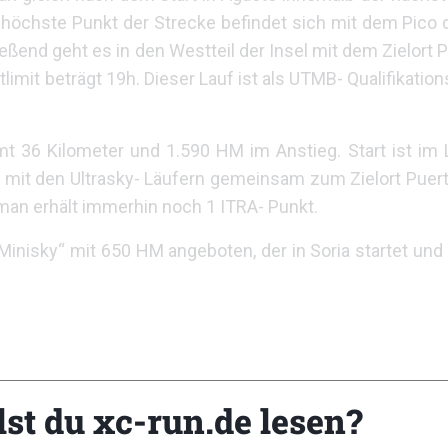
öchste Punkt der Strecke befindet sich mit dem Pico d
ßend geht es in den Westteil der Insel mit dem Zielort 
limit beträgt 19h. Dieser Lauf ist als UTMB- Qualifikation
mt 36 Kilometer und 1.590 HM im Anstieg. Start ist im 
 mit den Ultrasky- Läufern gemeinsam zum Zielort Puer
an erhält immerhin noch 1 ITRA- Punkt.
 „Minisky“ mit 650 HM angeboten, der in Soria startet un
it 1979 in Bad Frankenhausen (Thüringen) statt und loc
lst du xc-run.de lesen?
iläum. Das Streckenangebot umfasst verschiedene Di