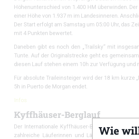
Höhenunterschied von 1.400 HM überwinden. Der h
einer Höhe von 1.937 m im Landesinneren. Anschlie
Der Start erfolgt am Samstag um 05:00 Uhr, das Zeit
mit 4 Punkten bewertet.
Daneben gibt es noch den „Trailsky“ mit insgesa
Tunte. Auf der Originalstrecke geht es gemeinsam
diesen Lauf stehen einem 10h zur Verfügung und m
Für absolute Traileinsteiger wird der 18 km kurze
5h in Puerto de Morgan endet.
Infos
Kyffhäuser-Berglauf
Der Internationale Kyffhäuser-Berglauf findet se
Wie wil
zahlreiche Läuferinnen und Läufer zum 40. Jub