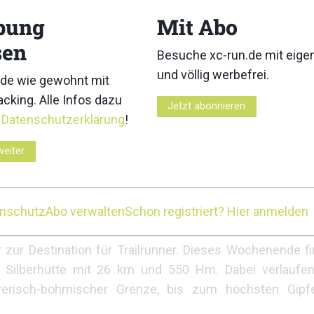
sdiziplin und mit fast 700 Höhenmetern recht anspruc
bung
Mit Abo
marathon-Distanz zu bewältigen, wobei von Laufen über
sen
Besuche xc-run.de mit eig
und völlig werbefrei.
de wie gewohnt mit
t´s vorbei an den Sehenswürdigkeiten des kleinsten
cking. Alle Infos dazu
Jetzt abonnieren
der dem Kyffhäuserdenkmal. Alle Strecken führen kurz
r
Datenschutzerklärung
!
lde Deutschlands vorbei.
weiter
f (2:37h), schnellste Frau Michaela Danner (3:29h)
enschutz
Abo verwalten
Schon registriert? Hier anmelden
zur Destination für Trailrunner. Dieses Wochenende fi
ie Silberhütte mit 26 km und 550 Hm. Dabei verlauf
ayerisch-böhmischer Grenze, bis zum höchsten Gipfe