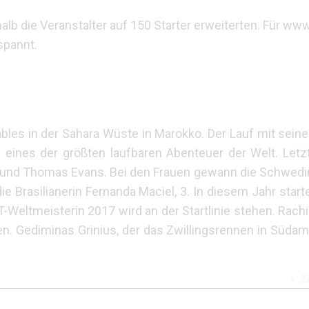
lb die Veranstalter auf 150 Starter erweiterten. Für www.
spannt.
ables in der Sahara Wüste in Marokko. Der Lauf mit sei
nd eines der größten laufbaren Abenteuer der Welt. Le
r und Thomas Evans. Bei den Frauen gewann die Schwedin
e Brasilianerin Fernanda Maciel, 3. In diesem Jahr star
-Weltmeisterin 2017 wird an der Startlinie stehen. Rachid
en. Gediminas Grinius, der das Zwillingsrennen in Südame
Z