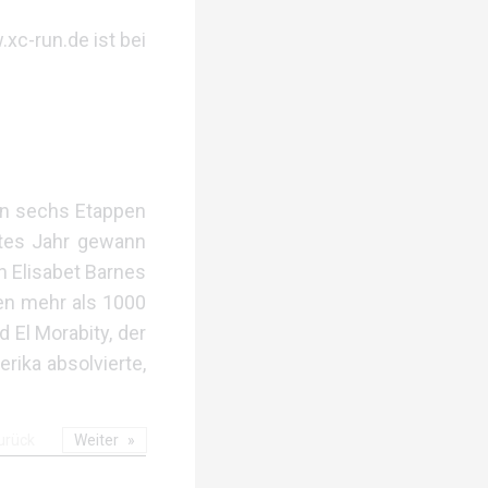
xc-run.de ist bei
nen sechs Etappen
tztes Jahr gewann
 Elisabet Barnes
ten mehr als 1000
 El Morabity, der
rika absolvierte,
urück
Weiter