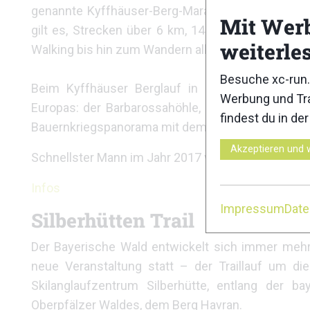
genannte Kyffhäuser-Berg-Marathon ist die König
Mit Wer
gilt es, Strecken über 6 km, 14 km und die Halb
weiterle
Walking bis hin zum Wandern alles erlaubt ist.
Besuche xc-run.
Beim Kyffhäuser Berglauf in Frankenhausen geh
Werbung und Tra
Europas: der Barbarossahöhle, der Rothenburg o
findest du in de
Bauernkriegspanorama mit dem größten Rundgemä
Akzeptieren und 
Schnellster Mann im Jahr 2017 war Marcel Krieghof
Infos
Impressum
Dat
Silberhütten Trail
Der Bayerische Wald entwickelt sich immer mehr 
neue Veranstaltung statt – der Traillauf um d
Skilanglaufzentrum Silberhütte, entlang der b
Oberpfälzer Waldes, dem Berg Havran.