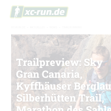
XC-RUN.DE
»
AKTUELLES
»
NEWS
»
TRAILRUNNING
Trailpreview: Sky
Gran Canaria,
Kyffhäuser Berglau
Silberhütten Trail,
Marathon des Sabl