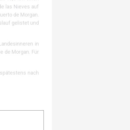
e las Nieves auf
Puerto de Morgan.
slauf gelistet und
Landesinneren in
te de Morgan. Für
d spätestens nach
kt in diesem Jahr
stanzen: Der so