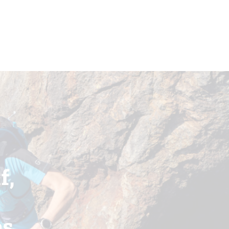
f,
es