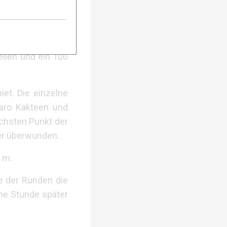
Park nordöstlich
eilen und ein 100
et. Die einzelne
uaro Kakteen und
öchsten Punkt der
er überwunden.
 m.
e der Runden die
ne Stunde später