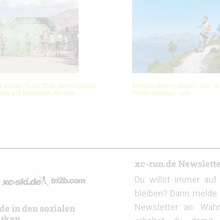
l Alpine Trail 2026: Hochalpines
Mythos Sierre-Zinal – Die „K
ning auf höchstem Niveau
Trailrunnings“ ruft
r
xc-run.de Newslett
Du willst immer au
bleiben? Dann melde 
Newsletter an. Wäh
de in den sozialen
rken