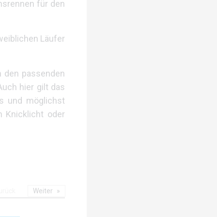
onsrennen für den
weiblichen Läufer
en den passenden
ch hier gilt das
es und möglichst
n Knicklicht oder
urück
Weiter