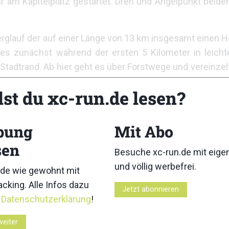
am Kapitelplatz gestartet. Dreh und Angelpunkt beider 
Berglauf der auf einer Länge von 13 km insgesamt einen
es zunächst während der ersten 5 Kilometer in leich
tadtrand. Ab hier geht es über Forstwege und vereinzelte
el markiert.
lst du xc-run.de lesen?
ckenführung her bis zum Gipfel mit der Kurzstrecke identi
der zurück zum Stadtrand und anschließend immer der
bung
Mit Abo
 immerhin eine Länge von 22 Kilometer und einen Höhe
sen
Besuche xc-run.de mit eig
und völlig werbefrei.
bereits erwähnt als Einzelrennen bestreiten. Außerd
de wie gewohnt mit
ensetzt:
cking. Alle Infos dazu
Jetzt abonnieren
r
Datenschutzerklärung
!
m Panoramatrail am Samstag und dem Gaisbergrace am S
weiter
 Festungstrail am Samstag und dem Gaisbergtrail am So