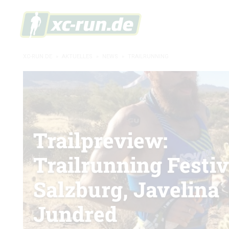
XC-RUN.DE
»
AKTUELLES
»
NEWS
»
TRAILRUNNING
Trailpreview:
Trailrunning Festiv
Salzburg, Javelina
Jundred