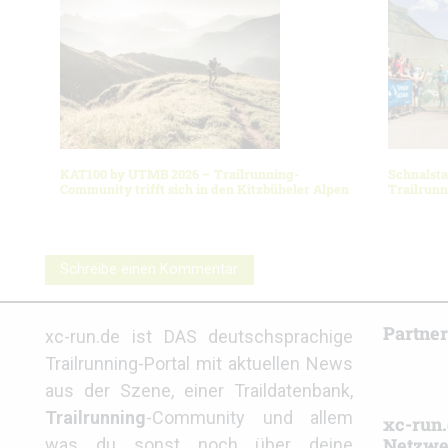
KAT100 by UTMB 2026 – Trailrunning-
Schnalsta
Community trifft sich in den Kitzbüheler Alpen
Trailrun
Schreibe einen Kommentar
Partne
xc-run.de ist DAS deutschsprachige
Trailrunning-Portal mit aktuellen News
aus der Szene, einer Traildatenbank,
Trailrunning
-Community und allem
xc-run.
Netzwe
was du sonst noch über deine