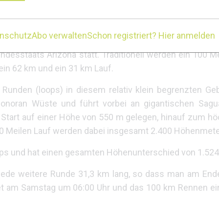
enschutz
Abo verwalten
Schon registriert? Hier anmelden
usgetragen und findet im Mac Dowell Mountain Regional 
desstaats Arizona statt. Traditionell werden ein 100 M
n 62 km und ein 31 km Lauf.
Runden (loops) in diesem relativ klein begrenzten Gebi
 Sonoran Wüste und führt vorbei an gigantischen Sag
 Start auf einer Höhe von 550 m gelegen, hinauf zum h
00 Meilen Lauf werden dabei insgesamt 2.400 Höhenmet
oops und hat einen gesamten Höhenunterschied von 1.524
 jede weitere Runde 31,3 km lang, so dass man am End
rtet am Samstag um 06:00 Uhr und das 100 km Rennen ei