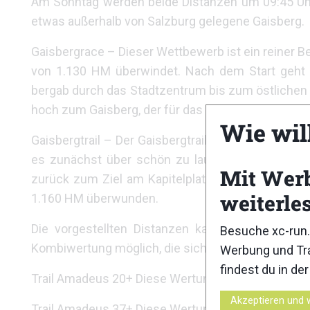
Am Sonntag werden beide Distanzen um 09:45 Uhr 
etwas außerhalb von Salzburg gelegene Gaisberg.
Gaisbergrace – Dieser Wettbewerb ist ein reiner 
von 1.130 HM überwindet. Nach dem Start geht 
bergab durch das Stadtzentrum bis zum östlichen S
hoch zum Gaisberg, der für das Gaisbergrace das Zi
Wie wil
Gaisbergtrail – Der Gaisbergtrail ist von der Stre
es zunächst über schön zu laufende Trails wie
Mit Wer
zurück zum Ziel am Kapitelplatz. Damit hat man
weiterle
1.160 HM überwunden.
Die vorgestellten Distanzen kann man wie oben 
Besuche xc-run.
Kombiwertung möglich, die sich wie folgt zusamm
Werbung und Tra
findest du in de
Trail Amadeus 20+ Diese Wertung besteht aus de
Akzeptieren und 
Trail Amadeus 37+ Diese Wertung besteht aus dem