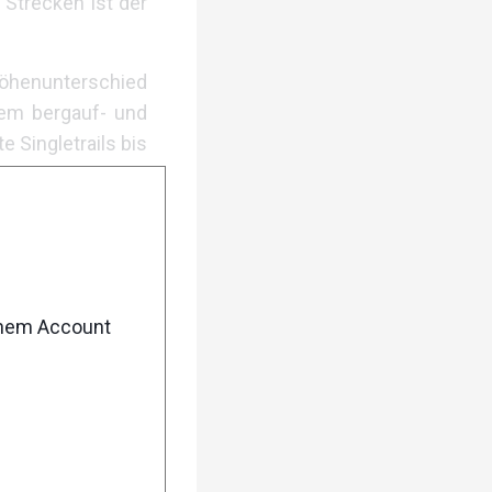
Strecken ist der
 Höhenunterschied
tem bergauf- und
 Singletrails bis
sch. Ab hier geht
 Salzach entlang
nunterschied von
enem Account
em ist hier eine
onntag.
nntag.