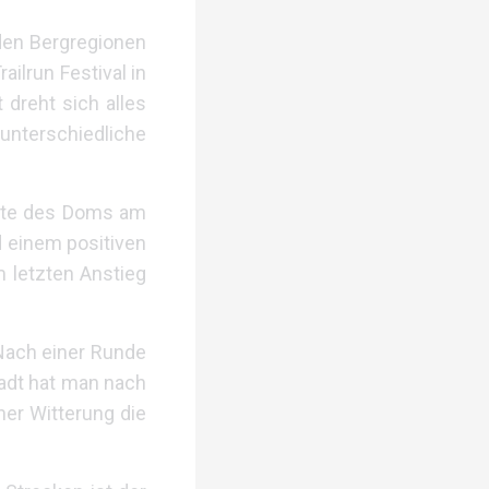
 den Bergregionen
ailrun Festival in
dreht sich alles
unterschiedliche
eite des Doms am
 einem positiven
m letzten Anstieg
 Nach einer Runde
adt hat man nach
ner Witterung die