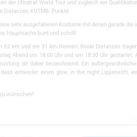
en der Ultratrail World Tour und zugleich ein Qualifikati
de Distanzen 4 UTMB- Punkte.
weise sehr ausgefallenen Kostüme mit denen gerade die 
wie, Hauptsache bunt und schrill!
n 62 km und ein 31 km Rennen. Beide Distanzen trag
ag Abend um 18:00 Uhr und um 18:30 Uhr gestartet. Au
usrüstung ist dabei bezeichnend: Ein außergewöhnlich
dass entweder einen glow in the night Lippenstift, ei
ß zu wünschen!
Z