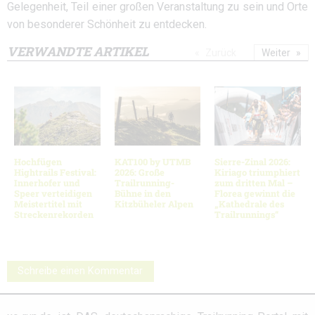
Gelegenheit, Teil einer großen Veranstaltung zu sein und Orte
von besonderer Schönheit zu entdecken.
VERWANDTE ARTIKEL
Zurück
Weiter
Hochfügen
KAT100 by UTMB
Sierre-Zinal 2026:
Hightrails Festival:
2026: Große
Kiriago triumphiert
Innerhofer und
Trailrunning-
zum dritten Mal –
Speer verteidigen
Bühne in den
Florea gewinnt die
Meistertitel mit
Kitzbüheler Alpen
„Kathedrale des
Streckenrekorden
Trailrunnings“
Schreibe einen Kommentar