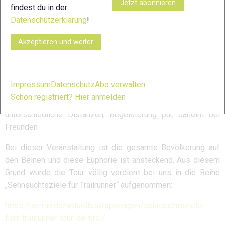
Jetzt abonnieren
findest du in der
Tour de Tirol
Datenschutzerklärung
!
Nach der Pandemie- bedingten Absage 2020 findet dieser
Akzeptieren und weiter
Klassiker in und rund um Söll endlich wieder statt. Neben
dem klassischen 3- Tage Event findet am Samstag einmalig
der Hohe Salve Ultratrail zum 15jährigen Jubiläum statt. Zur
Impressum
Datenschutz
Abo verwalten
Tour de Tirol bedarf es eigentlich nur weniger Worte um
Schon registriert? Hier anmelden
diesen Event zu beschreiben: familiär, fordernd,
unterschiedliche Distanzen, Begeisterung pur, daheim bei
Freunden
Bei dieser Veranstaltung ist die gesamte Bevölkerung auf
den Beinen und diese Euphorie ist ansteckend. Aus diesem
Grund wurde die Tour völlig verdient bei uns in die Reihe
„Sehnsuchtsziele für Trailrunner“ aufgenommen:
https://xc-run.de/aktuelles/reportagen/sehnsuchtsziele-
fuer-trailrunner-tour-de-tirol/