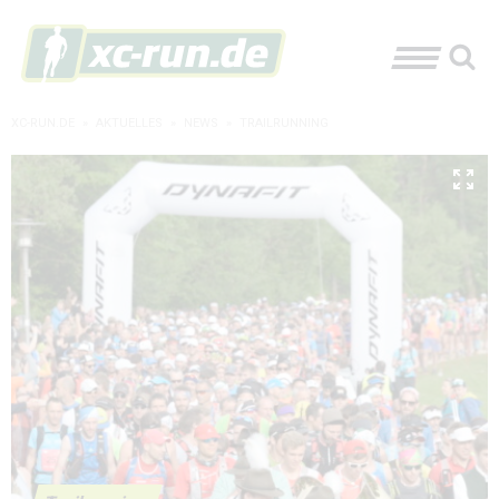
XC-RUN.DE
»
AKTUELLES
»
NEWS
»
TRAILRUNNING