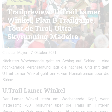
Trailrunning
Trailpreview: U.Trail Lamer
Winkel, Plan B Trailgame,
Tour de Tirol, Ultra
Skyrunning Madeira
Christian Mayer
-
7. Oktober 2021
Nächstes Wochenende geht es Schlag auf Schlag – eine
hochkarätige Veranstaltung jagt die nächste. Und mit dem
U.Trail Lamer Winkel geht ein xc-run Heimatrennen über die
Bühne.
U.Trail Lamer Winkel
Der Lamer Winkel steht am Wochenende Kopf, wenn
insgesamt 700 Trailrunner über die Trails im Hinteren
Bayerischen Wald jagen. Nach der Absage im vergangenen