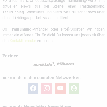
xc-run.de ist DAS deutschsprachige Trailrunning-Portal mit
aktuellen News aus der Szene, einer Traildatenbank,
Trailrunning
-Community und allem was du sonst noch über
deine Lieblingssportart wissen solltest.
Ob
Trailrunning
-Anfänger oder Profi-Sportler, wir haben
immer ein offenes Ohr für dich! Du kannst uns jederzeit über
das
Kontaktformular
erreichen.
Partner
xc-run.de in den sozialen Netzwerken
facebook
instagram
youtube
user-
circle
xc-run.de Newsletter Anmeldung