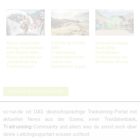
Sierre-Zinal 2026:
KAT100 by UTMB
Schnalstal Alpine
Kiriago triumphiert
2026 –
Trail 2026:
zum dritten Mal –
Trailrunning-
Hochalpines
Florea gewinnt die
Community trifft
Trailrunning auf
„Kathedrale des
sich in den
höchstem Niveau
Trailrunnings“
Kitzbüheler Alpen
Schreibe einen Kommentar
xc-run.de ist DAS deutschsprachige Trailrunning-Portal mit
aktuellen News aus der Szene, einer Traildatenbank,
Trailrunning
-Community und allem was du sonst noch über
deine Lieblingssportart wissen solltest.