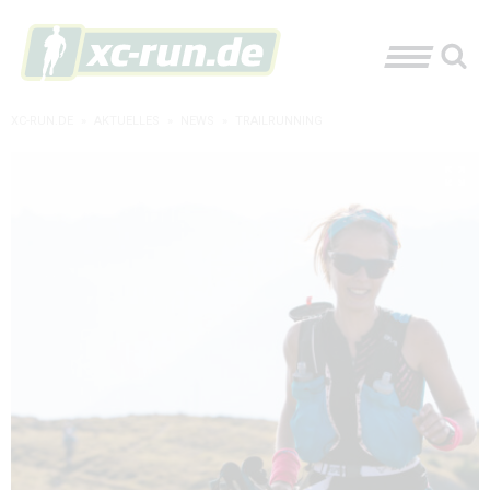
XC-RUN.DE
»
AKTUELLES
»
NEWS
»
TRAILRUNNING