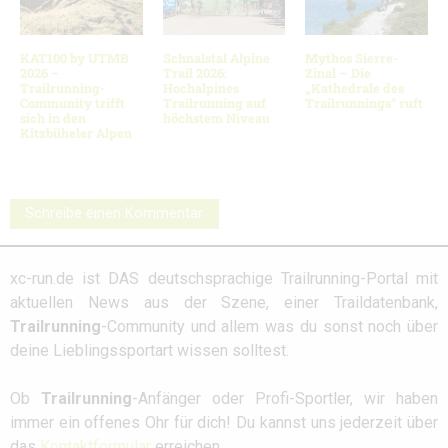
KAT100 by UTMB
Schnalstal Alpine
Mythos Sierre-
2026 –
Trail 2026:
Zinal – Die
Trailrunning-
Hochalpines
„Kathedrale des
Community trifft
Trailrunning auf
Trailrunnings“ ruft
sich in den
höchstem Niveau
Kitzbüheler Alpen
Schreibe einen Kommentar
xc-run.de ist DAS deutschsprachige Trailrunning-Portal mit
aktuellen News aus der Szene, einer Traildatenbank,
Trailrunning
-Community und allem was du sonst noch über
deine Lieblingssportart wissen solltest.
Ob
Trailrunning
-Anfänger oder Profi-Sportler, wir haben
immer ein offenes Ohr für dich! Du kannst uns jederzeit über
das
Kontaktformular
erreichen.