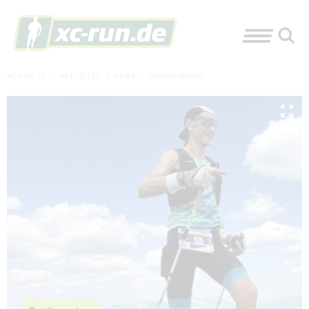
XC-RUN.DE
»
AKTUELLES
»
NEWS
»
TRAILRUNNING