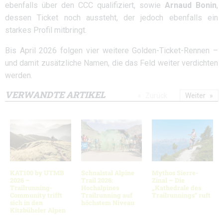
ebenfalls über den CCC qualifiziert, sowie
Arnaud Bonin
,
dessen Ticket noch aussteht, der jedoch ebenfalls ein
starkes Profil mitbringt.
Bis April 2026 folgen vier weitere Golden-Ticket-Rennen –
und damit zusätzliche Namen, die das Feld weiter verdichten
werden.
VERWANDTE ARTIKEL
Zurück
Weiter
KAT100 by UTMB
Schnalstal Alpine
Mythos Sierre-
2026 –
Trail 2026:
Zinal – Die
Trailrunning-
Hochalpines
„Kathedrale des
Community trifft
Trailrunning auf
Trailrunnings“ ruft
sich in den
höchstem Niveau
Kitzbüheler Alpen