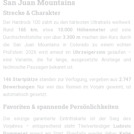
San Juan Mountains
Strecke & Charakter
Der Hardrock 100 zählt zu den härtesten Ultratrails weltweit.
Rund
165 km
, etwa
10.000 Höhenmeter
und eine
Durchschnittshöhe von über
3.300 m
machen den Kurs durch
die San Juan Mountains in Colorado zu einem echten
Prüfstein. 2026 wird erneut im
Uhrzeigersinn
gelaufen –
eine Variante, die für lange, ausgesetzte Anstiege und
technische Passagen bekannt ist.
146 Startplätze
standen zur Verfügung, vergeben aus
2.747
Bewerbungen
. Nur wer das Rennen im Vorjahr gewinnt, ist
automatisch gesetzt.
Favoriten & spannende Persönlichkeiten
Die einzige garantierte Eintrittskarte ist der Sieg des
Vorjahres – entsprechend steht Titelverteidiger
Ludovic
Pommeret
erneut am Start. Ebenfalls wieder dabei:
Katie