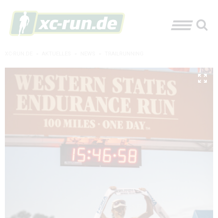
XC-RUN.DE
»
AKTUELLES
»
NEWS
»
TRAILRUNNING