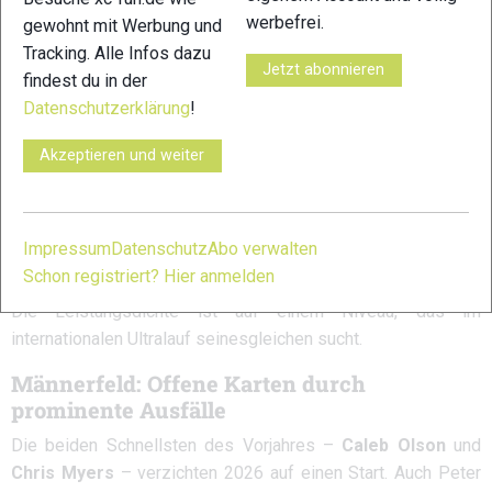
werbefrei.
gewohnt mit Werbung und
Abby Hall
– Siegerin 2025
Tracking. Alle Infos dazu
Jetzt abonnieren
findest du in der
Fu-Zhao Xiang (China)
Datenschutzerklärung
!
Marianne Hogan (Kanada)
Akzeptieren und weiter
Ida Nilsson (Schweden)
Fiona Pascall (UK)
Impressum
Datenschutz
Abo verwalten
Keely Henninger, Emily Hawgood, Hannah Allgood
u.a.
Schon registriert? Hier anmelden
Die Leistungsdichte ist auf einem Niveau, das im
internationalen Ultralauf seinesgleichen sucht.
Männerfeld: Offene Karten durch
prominente Ausfälle
Die beiden Schnellsten des Vorjahres –
Caleb Olson
und
Chris Myers
– verzichten 2026 auf einen Start. Auch Peter