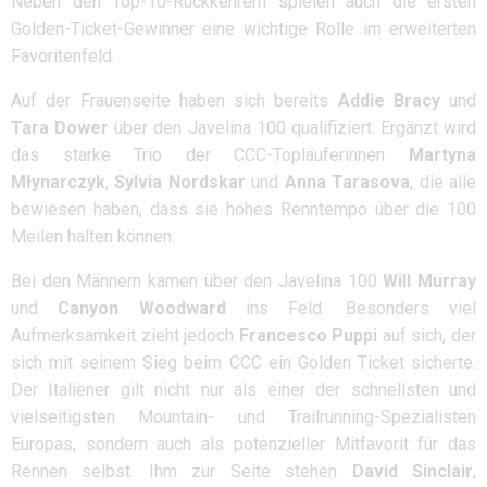
Neben den Top-10-Rückkehrern spielen auch die ersten
Golden-Ticket-Gewinner eine wichtige Rolle im erweiterten
Favoritenfeld.
Auf der Frauenseite haben sich bereits
Addie Bracy
und
Tara Dower
über den Javelina 100 qualifiziert. Ergänzt wird
das starke Trio der CCC-Topläuferinnen
Martyna
Młynarczyk
,
Sylvia Nordskar
und
Anna Tarasova
, die alle
bewiesen haben, dass sie hohes Renntempo über die 100
Meilen halten können.
Bei den Männern kamen über den Javelina 100
Will Murray
und
Canyon Woodward
ins Feld. Besonders viel
Aufmerksamkeit zieht jedoch
Francesco Puppi
auf sich, der
sich mit seinem Sieg beim CCC ein Golden Ticket sicherte.
Der Italiener gilt nicht nur als einer der schnellsten und
vielseitigsten Mountain- und Trailrunning-Spezialisten
Europas, sondern auch als potenzieller Mitfavorit für das
Rennen selbst. Ihm zur Seite stehen
David Sinclair
,