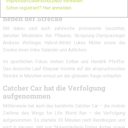
Impressum
Datenschutz
Abo verwalten
Schon registriert? Hier anmelden
Prominente Unterstützung auf und
neben der Strecke
Mit dabei sind auch zahlreiche prominente Gesichter,
darunter Moderator
Kai Pflaume
, Skisprung-Olympiasieger
Andreas Wellinger
, Hybrid-Athlet
Lukas Müller
sowie die
Creator:innen
Imke Salander
und
Aditotoro
.
Im sportlichen Fokus stehen Esther und Hendrik Pfeiffer.
Das deutsche Lauf-Ehepaar möchte auf der anspruchsvollen
Strecke in München erneut um die globalen Siege mitlaufen.
Catcher Car hat die Verfolgung
aufgenommen
Mittlerweile hat auch das berühmte Catcher Car – die mobile
Ziellinie des Wings for Life World Run – die Verfolgung
aufgenommen. Es startete 30 Minuten nach Rennbeginn und
wird in diesem Jahr von Skirennläuferin
Emma Aicher
sowie