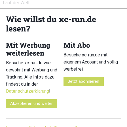
Lauf der Welt.
Zusätzlich sind tausende Läufer:innen individuell mit der
Wie willst du xc-run.de
Wings-for-Life-App unterwegs.
lesen?
Esther Pfeiffer mahnt zur Vorsicht
bei Hitze
Mit Werbung
Mit Abo
weiterlesen
Besuche xc-run.de mit
eigenem Account und völlig
Besuche xc-run.de wie
„Es sind heute wieder unglaublich viele
werbefrei.
gewohnt mit Werbung und
Teilnehmerinnen und Teilnehmer am Start – und genau
Tracking. Alle Infos dazu
das zeigt, wie viel wir gemeinsam bewegen können“,
Jetzt abonnieren
findest du in der
Datenschutzerklärung
!
sagt Esther Pfeiffer.
Akzeptieren und weiter
„Bei den warmen Bedingungen ist es heute besonders
wichtig, von Anfang an gut auf die Verpflegung zu achten und
ausreichend zu trinken.“