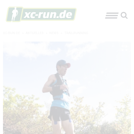
XC-RUN.DE
»
AKTUELLES
»
NEWS
»
TRAILRUNNING