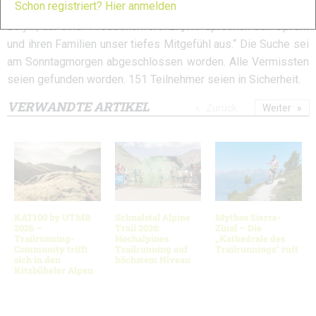
Schon registriert? Hier anmelden
uns Vorwürfe“, sagte Zhang Xuchen, der Bürgermeister von
Baiyin, auf einer Pressekonferenz. „Wir sprechen den Opfern
und ihren Familien unser tiefes Mitgefühl aus.“ Die Suche sei
am Sonntagmorgen abgeschlossen worden. Alle Vermissten
seien gefunden worden. 151 Teilnehmer seien in Sicherheit.
VERWANDTE ARTIKEL
Zurück
Weiter
KAT100 by UTMB
Schnalstal Alpine
Mythos Sierre-
2026 –
Trail 2026:
Zinal – Die
Trailrunning-
Hochalpines
„Kathedrale des
Community trifft
Trailrunning auf
Trailrunnings“ ruft
sich in den
höchstem Niveau
Kitzbüheler Alpen