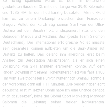
So richtig spannend wurde es beim in Mittenwald
gestarteten Basetrail XL mit einer Länge von 39,40 Kilometer
und 1985 HM. In dem hochkarätig besetzten Männer-Feld
kam es zu einem Dreikampf zwischen dem Franzosen
Gregory Vollet, der kurzfristig seinen Start von der Ultra-
Distanz auf den Basetrail XL umdisponiert hatte, und den
Gebrüdern Marcus und Matthias Baur (beide Team Salomon
Deutschland). Der international erfolgreiche Vollet musste
sein gesamtes Können aufbieten, um die Baur-Brüder auf
Distanz zu halten. Das gelang ihm allerdings erst beim
Anstieg zur Bergstation Alpspitzbahn, als er sich einen
Vorsprung von 2:41 Minuten erarbeiten konnte. Auf dem
langen Downhill mit einem Höhenunterschied von fast 1.300
Hm vom zweithöchsten Punkt hinunter nach Grainau, schmolz
der Vorsprung dann auf 1:11 Minuten. „Die beiden haben echt
gepuscht, erst im letzten Uphill habe ich eine Chance gehabt,
mich abzusetzen“, lobte der Global Sport Marketing Manager
Salomon die Leistung seiner beiden Konkurrenten.