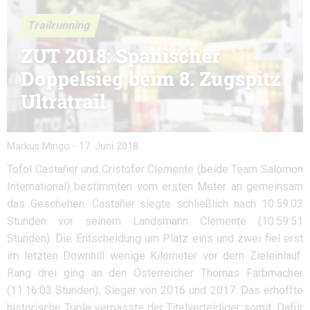
Trailrunning
ZUT 2018: Spanischer
Doppelsieg beim 8. Zugspitz
Ultratrail
Markus Mingo
-
17. Juni 2018
Tofol Castañer und Cristofer Clemente (beide Team Salomon
International) bestimmten vom ersten Meter an gemeinsam
das Geschehen. Castañer siegte schließlich nach 10:59:03
Stunden vor seinem Landsmann Clemente (10:59:51
Stunden). Die Entscheidung um Platz eins und zwei fiel erst
im letzten Downhill wenige Kilometer vor dem Zieleinlauf.
Rang drei ging an den Österreicher Thomas Farbmacher
(11:16:03 Stunden), Sieger von 2016 und 2017. Das erhoffte
historische Triple verpasste der Titelverteidiger somit. Dafür