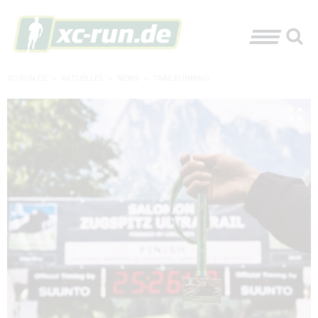
XC-RUN.DE
»
AKTUELLES
»
NEWS
»
TRAILRUNNING