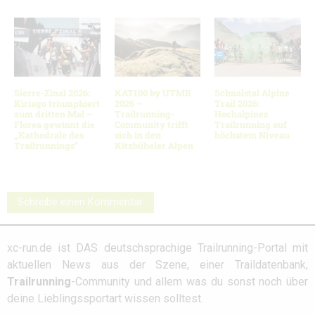
Sierre-Zinal 2026:
KAT100 by UTMB
Schnalstal Alpine
Kiriago triumphiert
2026 –
Trail 2026:
zum dritten Mal –
Trailrunning-
Hochalpines
Florea gewinnt die
Community trifft
Trailrunning auf
„Kathedrale des
sich in den
höchstem Niveau
Trailrunnings“
Kitzbüheler Alpen
Schreibe einen Kommentar
xc-run.de ist DAS deutschsprachige Trailrunning-Portal mit
aktuellen News aus der Szene, einer Traildatenbank,
Trailrunning
-Community und allem was du sonst noch über
deine Lieblingssportart wissen solltest.