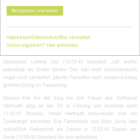
das ist nicht zu vergleichen mit einem Biathlon-Rennen. Nach
sieben Stunden Wettkampf bin jetzt aber auch etwas platt.“
Akzeptieren und weiter
Eine klare Angelegenheit wurde der 81,10 Kilometer lange
(4196 HM) Supertrail XL mit Start in Ehrwald. Andre Purschke,
Impressum
Datenschutz
Abo verwalten
im Vorjahr Sechster im Ultratrail und davor Sechster im
Schon registriert? Hier anmelden
Basetrail, triumphierte nach 9:50:29 Stunden vor dem
Australier Majell Backhausen (10:16:13 Stunden) und dem
Deutschen Ludwig Gay (10:23:49 Stunden). „Ich wollte
unbedingt als Erster durchs Ziel, hab mich zwischendurch
sogar noch verlaufen“, jubelte Purschke nach seinem bislang
größten Erfolg im Trailrunning.
Ebenso klar fiel der Sieg bei den Frauen aus. Katharina
Hartmuth ging an der V5 in Führung und erreichte nach
11:45:41 Stunden. Hinter Hartmuth entwickelte sich ein
Zweikampf zwischen Eva Färberböck und Dioni Gorla, den
schließlich Färberböck als Zweite in 12:22:45 Stunde vor
Gorla (12:38:44 Stunden) für sich entschied.