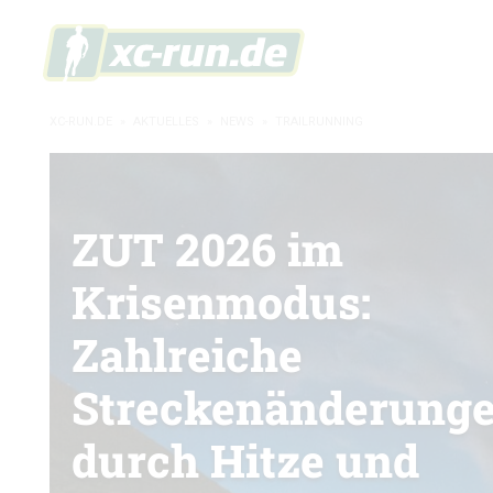
XC-RUN.DE
»
AKTUELLES
»
NEWS
»
TRAILRUNNING
ZUT 2026 im
Krisenmodus:
Zahlreiche
Streckenänderung
durch Hitze und