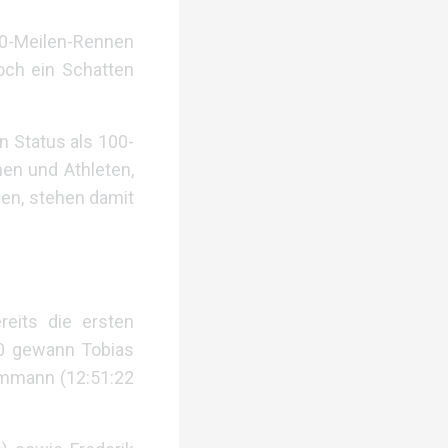
100-Meilen-Rennen
och ein Schatten
n Status als 100-
en und Athleten,
aben, stehen damit
reits die ersten
00 gewann Tobias
Dammann (12:51:22