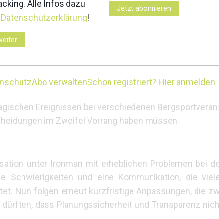
s – aber warum kommt die
cking. Alle Infos dazu
Jetzt abonnieren
r
Datenschutzerklärung
!
weiter
ehbar. Die Wetterprognosen sagen Temperaturen von üb
laggefahr in den Hochlagen voraus. Gemeinsam mit Ge
er entschieden, die Exposition der Teilnehmer zu redu
enschutz
Abo verwalten
Schon registriert? Hier anmelden
 Niemand möchte Bilder von Trailrunnern auf ausgesetzt
ragischen Ereignissen bei verschiedenen Bergsportveran
scheidungen im Zweifel Vorrang haben müssen.
isation unter Ironman mit erheblichen Problemen bei d
he Schwierigkeiten und eine Kommunikation, die viel
et. Nun folgen erneut kurzfristige Anpassungen, die zw
en dürften, dass Planungssicherheit und Transparenz nich