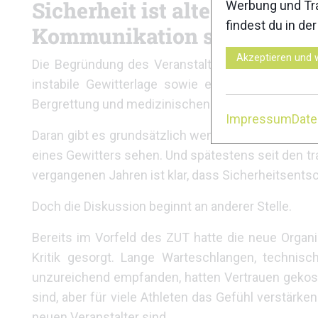
Sicherheit ist alternativlo
Werbung und Tra
findest du in de
Kommunikation so spät?
Akzeptieren und 
Die Begründung des Veranstalters ist nachvollzi
instabile Gewitterlage sowie erhöhte Blitzsch
Bergrettung und medizinischen Teams habe man dah
Impressum
Dat
Daran gibt es grundsätzlich wenig zu kritisieren.
eines Gewitters sehen. Und spätestens seit den t
vergangenen Jahren ist klar, dass Sicherheitsent
Doch die Diskussion beginnt an anderer Stelle.
Bereits im Vorfeld des ZUT hatte die neue Organ
Kritik gesorgt. Lange Warteschlangen, technisc
unzureichend empfanden, hatten Vertrauen gekost
sind, aber für viele Athleten das Gefühl verstärk
neuen Veranstalter sind.