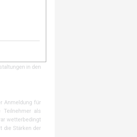
er 30 Grad, eine
oSphere Austria,
zieren.
en Graten während
staltungen in den
er Anmeldung für
e Teilnehmer als
ar wetterbedingt
t die Stärken der