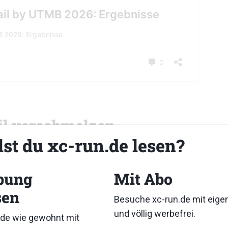
ail verschmelzen
lst du xc-run.de lesen?
en massiv verändert. Beide Wettbewerbe werden nun auf 
e Starts nach Leutasch verlegt und deutlich vorgezogen. 
 kurzfristig organisiert werden.
bung
Mit Abo
sen
hend erhalten, allerdings wurden ebenfalls Streckenabs
Besuche xc-run.de mit eig
r früher durch exponierte Bergpassagen zu bringen.
und völlig werbefrei.
de wie gewohnt mit