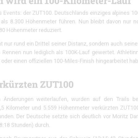
 wird ein 100-Kilometer-Lauf
es Events: der ZUT100. Deutschlands einziges alpines 
 als 8.300 Höhenmeter führen. Nun bleibt davon nur n
280 Höhenmeter reduziert.
t nur rund ein Drittel seiner Distanz, sondern auch seine
Rennen nun lediglich als 100K-Lauf gewertet. Athletinn
ls oder einen offiziellen 100-Miles-Finish hingearbeitet h
erkürzten ZUT100
 Änderungen weiterlaufen, wurden auf den Trails be
07,5 Kilometer und 5.559 Höhenmeter verkürzten ZUT1
tunden. Der Deutsche setzte sich deutlich vor Moritz 
8:18 Stunden) durch.