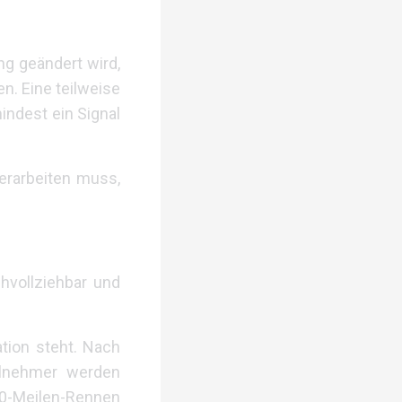
ung geändert wird,
n. Eine teilweise
ndest ein Signal
 erarbeiten muss,
hvollziehbar und
tion steht. Nach
ilnehmer werden
00-Meilen-Rennen