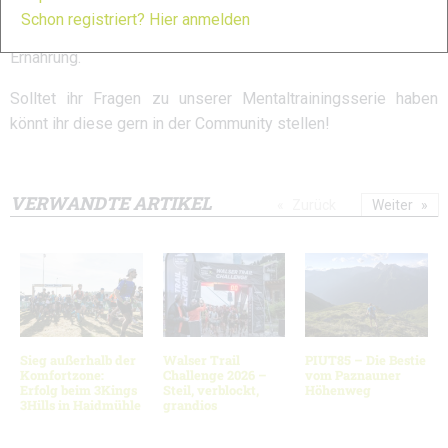
vorwärts bringen. Für sie ist der mentale Bereich, der oft
Schon registriert? Hier anmelden
vernachlässigt wird, genau so wichtig wie die richtige
Ernährung.
Solltet ihr Fragen zu unserer Mentaltrainingsserie haben
könnt ihr diese gern in der Community stellen!
VERWANDTE ARTIKEL
Zurück
Weiter
Sieg außerhalb der
Walser Trail
PIUT85 – Die Bestie
Komfortzone:
Challenge 2026 –
vom Paznauner
Erfolg beim 3Kings
Steil, verblockt,
Höhenweg
3Hills in Haidmühle
grandios