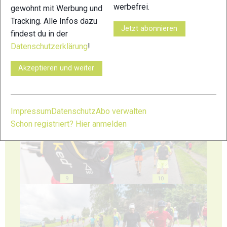
werbefrei.
gewohnt mit Werbung und
Tracking. Alle Infos dazu
Jetzt abonnieren
findest du in der
5
6
Datenschutzerklärung
!
Akzeptieren und weiter
7
8
Impressum
Datenschutz
Abo verwalten
Schon registriert? Hier anmelden
9
10