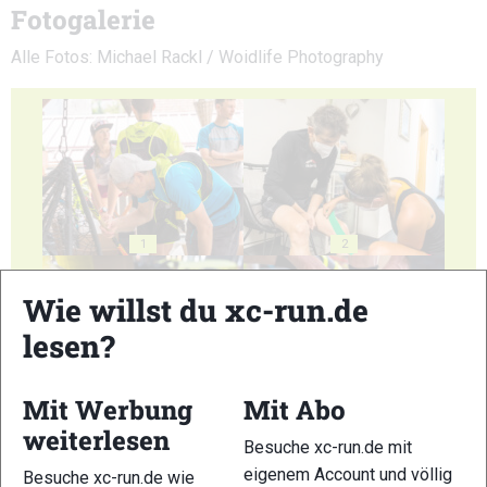
Fotogalerie
Alle Fotos: Michael Rackl / Woidlife Photography
1
2
Wie willst du xc-run.de
lesen?
Mit Werbung
Mit Abo
3
4
weiterlesen
Besuche xc-run.de mit
eigenem Account und völlig
Besuche xc-run.de wie