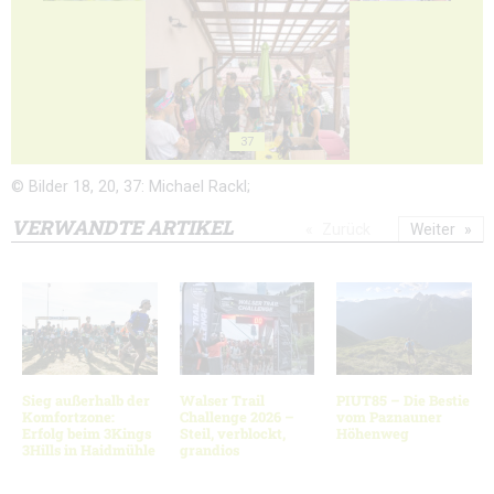
37
© Bilder 18, 20, 37: Michael Rackl;
VERWANDTE ARTIKEL
Zurück
Weiter
Sieg außerhalb der
Walser Trail
PIUT85 – Die Bestie
Komfortzone:
Challenge 2026 –
vom Paznauner
Erfolg beim 3Kings
Steil, verblockt,
Höhenweg
3Hills in Haidmühle
grandios