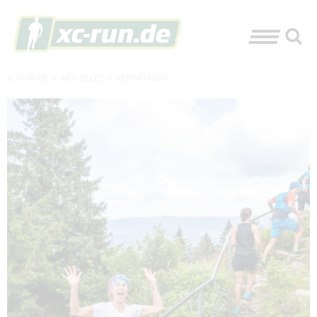
XC-RUN.DE
»
AKTUELLES
»
REPORTAGEN