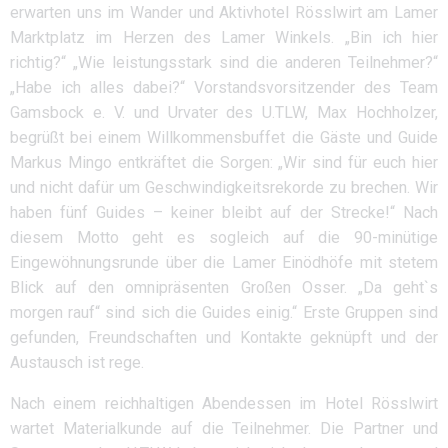
erwarten uns im Wander und Aktivhotel Rösslwirt am Lamer
Marktplatz im Herzen des Lamer Winkels. „Bin ich hier
richtig?“ „Wie leistungsstark sind die anderen Teilnehmer?“
„Habe ich alles dabei?“ Vorstandsvorsitzender des Team
Gamsbock e. V. und Urvater des U.TLW, Max Hochholzer,
begrüßt bei einem Willkommensbuffet die Gäste und Guide
Markus Mingo entkräftet die Sorgen: „Wir sind für euch hier
und nicht dafür um Geschwindigkeitsrekorde zu brechen. Wir
haben fünf Guides – keiner bleibt auf der Strecke!“ Nach
diesem Motto geht es sogleich auf die 90-minütige
Eingewöhnungsrunde über die Lamer Einödhöfe mit stetem
Blick auf den omnipräsenten Großen Osser. „Da geht`s
morgen rauf“ sind sich die Guides einig.“ Erste Gruppen sind
gefunden, Freundschaften und Kontakte geknüpft und der
Austausch ist rege.
Nach einem reichhaltigen Abendessen im Hotel Rösslwirt
wartet Materialkunde auf die Teilnehmer. Die Partner und