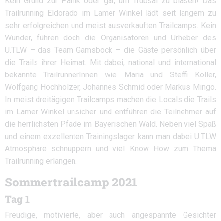
Kein Grund zur Panik oder gar, um Trübsal zu blasen! Das
Trailrunning Eldorado im Lamer Winkel lädt seit langem zu
sehr erfolgreichen und meist ausverkauften Trailcamps. Kein
Wunder, führen doch die Organisatoren und Urheber des
U.TLW – das Team Gamsbock – die Gäste persönlich über
die Trails ihrer Heimat. Mit dabei, national und international
bekannte TrailrunnerInnen wie Maria und Steffi Koller,
Wolfgang Hochholzer, Johannes Schmid oder Markus Mingo.
In meist dreitägigen Trailcamps machen die Locals die Trails
im Lamer Winkel unsicher und entführen die Teilnehmer auf
die herrlichsten Pfade im Bayerischen Wald. Neben viel Spaß
und einem exzellenten Trainingslager kann man dabei U.TLW
Atmosphäre schnuppern und viel Know How zum Thema
Trailrunning erlangen.
Sommertrailcamp 2021
Tag 1
Freudige, motivierte, aber auch angespannte Gesichter