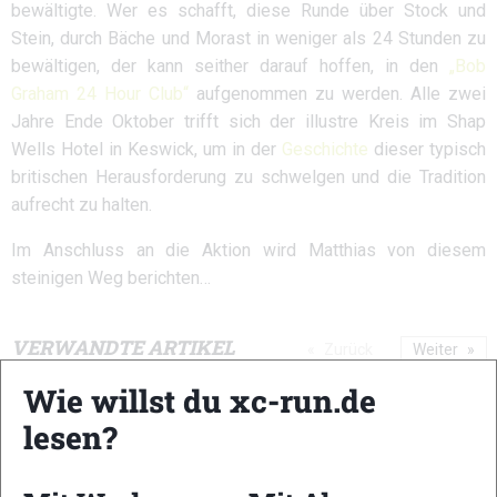
bewältigte. Wer es schafft, diese Runde über Stock und
Stein, durch Bäche und Morast in weniger als 24 Stunden zu
bewältigen, der kann seither darauf hoffen, in den
„Bob
Graham 24 Hour Club“
aufgenommen zu werden. Alle zwei
Jahre Ende Oktober trifft sich der illustre Kreis im Shap
Wells Hotel in Keswick, um in der
Geschichte
dieser typisch
britischen Herausforderung zu schwelgen und die Tradition
aufrecht zu halten.
Im Anschluss an die Aktion wird Matthias von diesem
steinigen Weg berichten…
VERWANDTE ARTIKEL
Zurück
Weiter
Wie willst du xc-run.de
lesen?