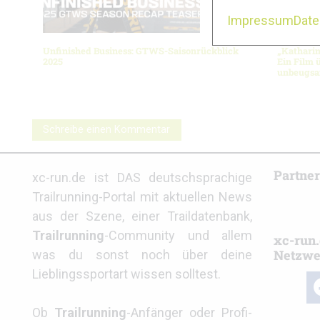
Impressum
Dat
Unfinished Business: GTWS-Saisonrückblick
„Kathari
2025
Ein Film 
unbeugsa
Schreibe einen Kommentar
Partne
xc-run.de ist DAS deutschsprachige
Trailrunning-Portal mit aktuellen News
aus der Szene, einer Traildatenbank,
Trailrunning
-Community und allem
xc-run.
Netzwe
was du sonst noch über deine
Lieblingssportart wissen solltest.
fa
Ob
Trailrunning
-Anfänger oder Profi-