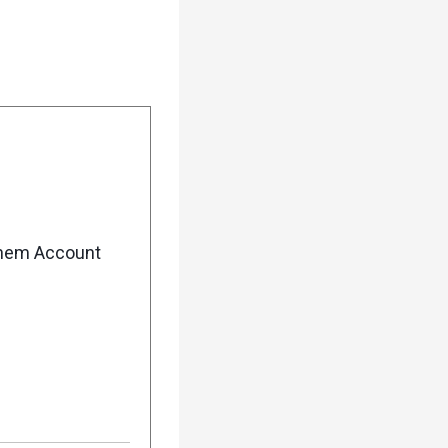
enem Account
urück
Weiter