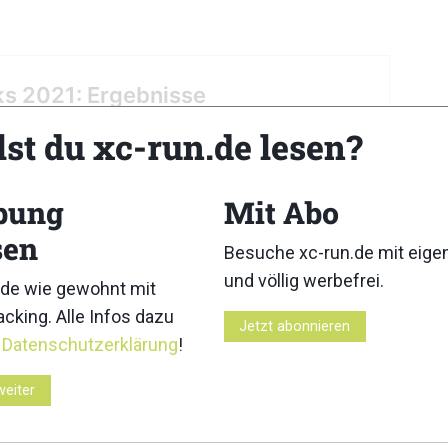
lst du xc-run.de lesen?
bung
Mit Abo
sen
Besuche xc-run.de mit eig
und völlig werbefrei.
de wie gewohnt mit
Z
cking. Alle Infos dazu
Jetzt abonnieren
r
Datenschutzerklärung
!
weiter