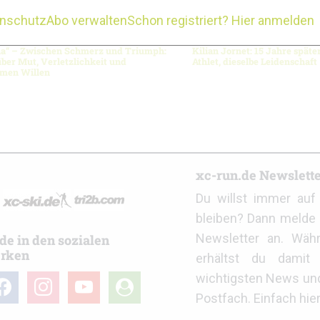
enschutz
Abo verwalten
Schon registriert? Hier anmelden
na“ – Zwischen Schmerz und Triumph:
Kilian Jornet: 15 Jahre späte
über Mut, Verletzlichkeit und
Athlet, dieselbe Leidenschaft
men Willen
r
xc-run.de Newslett
Du willst immer au
bleiben? Dann melde 
Newsletter an. Wäh
de in den sozialen
rken
erhältst du damit 
wichtigsten News un
cebook
instagram
youtube
user-
Postfach. Einfach hie
circle