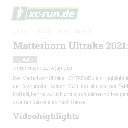
XC-RUN.DE
»
AKTUELLES
»
VIDEOS
»
HIGHLIGHTS
Matterhorn Ultraks 2021:
Highlights
Markus Mingo
-
22. August 2021
Der Matterhorn Ultraks «EXTREME»: ein Highlight
der Skyrunning Saison 2021 bot ein starkes Fel
Boffelli, kehrte zurück und brach seinen vorherigen
zweiten Saisonsieg nach Hause.
Videohighlights