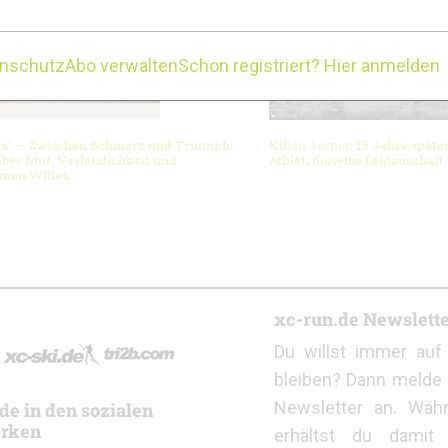
enschutz
Abo verwalten
Schon registriert? Hier anmelden
na“ – Zwischen Schmerz und Triumph:
Kilian Jornet: 15 Jahre späte
über Mut, Verletzlichkeit und
Athlet, dieselbe Leidenschaft
men Willen
r
xc-run.de Newslett
Du willst immer au
bleiben? Dann melde 
Newsletter an. Wäh
de in den sozialen
rken
erhältst du damit 