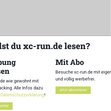
lst du xc-run.de lesen?
bung
Mit Abo
sen
Besuche xc-run.de mit eig
und völlig werbefrei.
de wie gewohnt mit
cking. Alle Infos dazu
Jetzt abonnieren
Z
r
Datenschutzerklärung
!
weiter