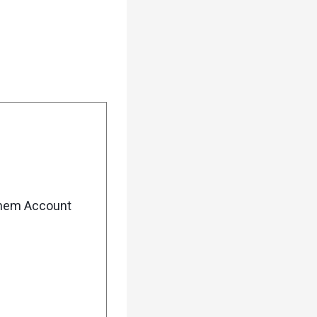
enem Account
urück
Weiter