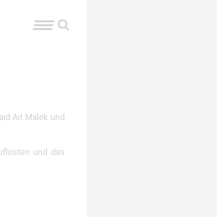
id Ait Malek und
uflösten und das