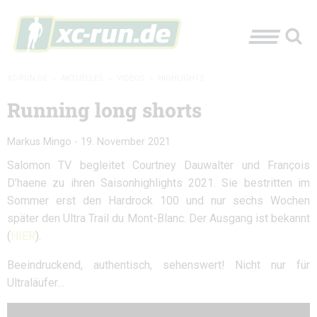
XC-RUN.DE
»
AKTUELLES
»
VIDEOS
»
HIGHLIGHTS
Running long shorts
Markus Mingo
-
19. November 2021
Salomon TV begleitet Courtney Dauwalter und François
D’haene zu ihren Saisonhighlights 2021. Sie bestritten im
Sommer erst den Hardrock 100 und nur sechs Wochen
später den Ultra Trail du Mont-Blanc. Der Ausgang ist bekannt
(
HIER
).
Beeindruckend, authentisch, sehenswert! Nicht nur für
Ultraläufer…