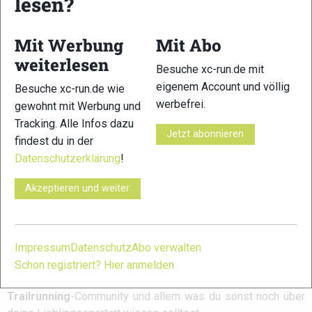
lesen?
Mit Werbung
Mit Abo
weiterlesen
Besuche xc-run.de mit
eigenem Account und völlig
Besuche xc-run.de wie
Unfinished
„Katharina“ –
Kilian Jornet: 15
werbefrei.
gewohnt mit Werbung und
Business: GTWS-
Zwischen Schmerz
Jahre später – ein
Saisonrückblick
und Triumph: Ein
anderer Athlet,
Tracking. Alle Infos dazu
2025
Film über Mut,
dieselbe
Jetzt abonnieren
findest du in der
Verletzlichkeit und
Leidenschaft
unbeugsamen
Datenschutzerklärung
!
Willen
Akzeptieren und weiter
Schreibe einen Kommentar
Impressum
Datenschutz
Abo verwalten
xc-run.de ist DAS deutschsprachige Trailrunning-Portal mit
Schon registriert? Hier anmelden
aktuellen News aus der Szene, einer Traildatenbank,
Trailrunning
-Community und allem was du sonst noch über