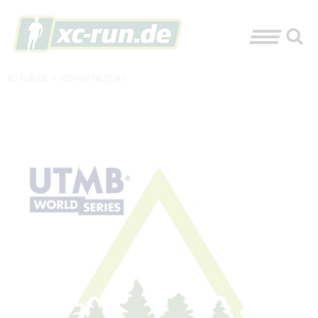
XC-RUN.DE
»
VERANSTALTUNG