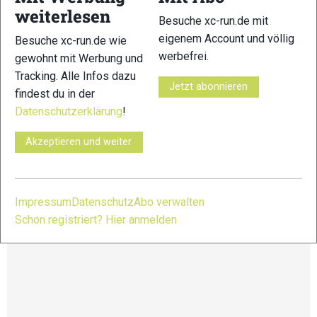
einen 42 Kilometer langen Marathon mit Start oberhalb von
weiterlesen
Bruson und eine 26 Kilometer lange Rundstrecke oberhalb
Besuche xc-run.de mit
von Verbier.
eigenem Account und völlig
Besuche xc-run.de wie
werbefrei.
gewohnt mit Werbung und
Distanzen:
Tracking. Alle Infos dazu
X- Alpine: 140 km – 9.300 HM
Jetzt abonnieren
findest du in der
X- Traversee: 76 km – 5.300 HM
Verbier Marathon: 42 km – 3.000 HM
Datenschutzerklärung
!
Verbier X- Plore: 26 km – 1.700 HM
Akzeptieren und weiter
Weitere Infos und Anmeldung unter:
https://verbier.utmb.world/
Impressum
Datenschutz
Abo verwalten
Schon registriert? Hier anmelden