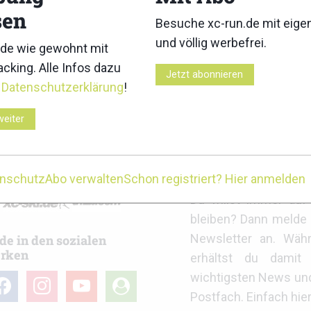
sen
Besuche xc-run.de mit eig
und völlig werbefrei.
de wie gewohnt mit
cking. Alle Infos dazu
race 2026: Ergebnisse
Zegama-Aizkorri 2026: Ergeb
Jetzt abonnieren
r
Datenschutzerklärung
!
weiter
r
xc-run.de Newslett
enschutz
Abo verwalten
Schon registriert? Hier anmelden
Du willst immer au
bleiben? Dann melde 
Newsletter an. Wäh
de in den sozialen
rken
erhältst du damit 
wichtigsten News un
cebook
instagram
youtube
user-
Postfach. Einfach hie
circle