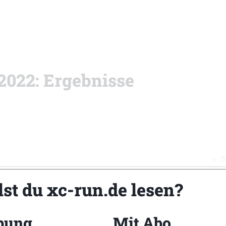
 2022: Ergebnisse
Z
lst du xc-run.de lesen?
bung
Mit Abo