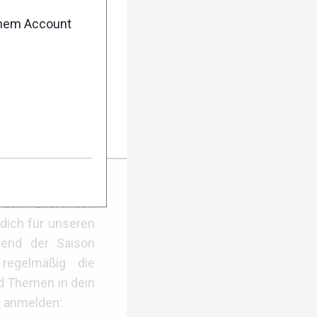
enem Account
nisse
er Anmeldung
f dem Laufenden
dich für unseren
rend der Saison
regelmäßig die
d Themen in dein
r anmelden: