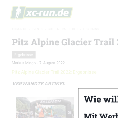
XC-RUN.DE
»
EVENTS
»
GOLDEN TRAIL SERIES
»
ERGEBNISSE
Pitz Alpine Glacier Trail
Ergebnisse
Markus Mingo
-
7. August 2022
Pitz Alpine Glacier Trail 2022: Ergebnisse
VERWANDTE ARTIKEL
Wie wil
Mit Wer