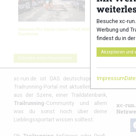
weiterle
Besuche xc-run.
Werbung und Tra
Salomon Pitz Alpine Glacier Trail 2026:
Ledro Sky
Ergebnisse
findest du in de
Akzeptieren und 
Schreibe einen Kommentar
Partne
Impressum
Dat
xc-run.de ist DAS deutschsprachige
Trailrunning-Portal mit aktuellen News
aus der Szene, einer Traildatenbank,
Trailrunning
-Community und allem
xc-run.
Netzwe
was du sonst noch über deine
Lieblingssportart wissen solltest.
fa
Ob
Trailrunning
-Anfänger oder Profi-