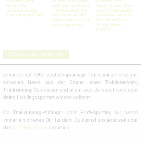
Mythos Sierre-
Golden Trail Series
Salomon Pitz
Zinal – Die
trifft sich im Pitztal
Alpine Glacier Trail
„Kathedrale des
– Wetter sorgt vor
2026: Trailrunning-
Trailrunnings“ ruft
dem Salomon Pitz
Spektakel kehrt in
Alpine Glacier Trail
die Golden Trail
für Anspannung
World Series
zurück
Schreibe einen Kommentar
xc-run.de ist DAS deutschsprachige Trailrunning-Portal mit
aktuellen News aus der Szene, einer Traildatenbank,
Trailrunning
-Community und allem was du sonst noch über
deine Lieblingssportart wissen solltest.
Ob
Trailrunning
-Anfänger oder Profi-Sportler, wir haben
immer ein offenes Ohr für dich! Du kannst uns jederzeit über
das
Kontaktformular
erreichen.