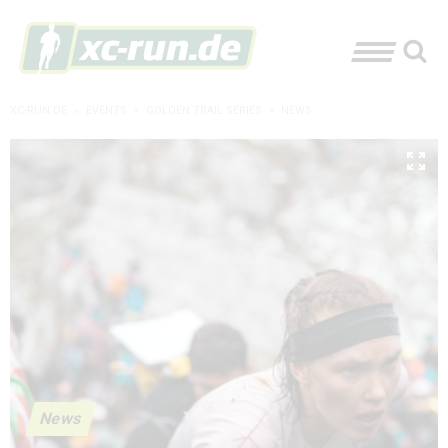
XC-RUN.DE
»
EVENTS
»
GOLDEN TRAIL SERIES
»
NEWS
News