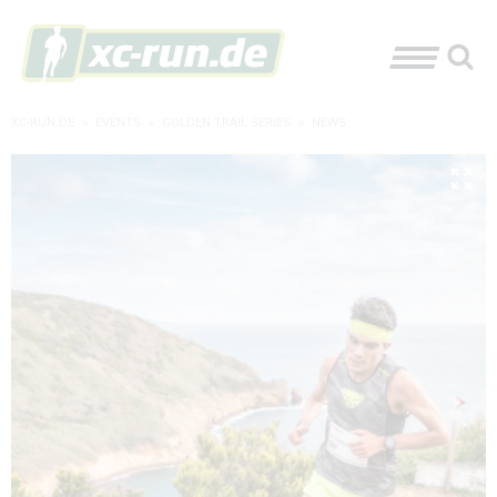
XC-RUN.DE
»
EVENTS
»
GOLDEN TRAIL SERIES
»
NEWS