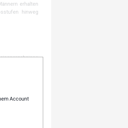
Männern erhalten
bsstufen hinweg
Saisonergebnisse
026 zusätzliche
 Bonuspunkte für
 Dynamik auf der
enem Account
et ein einzelnes
ben.