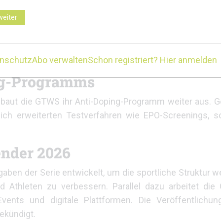
iese basiert auf den Punkten der jeweils zwei besten
weiter
ammensetzung der Teams kann sich von Veranstaltung 
mselben Team angehören. Die Teamwertung ergänzt die 
zliche strategische Möglichkeiten im Rennverlauf.
enschutz
Abo verwalten
Schon registriert? Hier anmelden
ng-Programms
baut die GTWS ihr Anti-Doping-Programm weiter aus. G
lich erweiterten Testverfahren wie EPO-Screenings, s
ender 2026
en der Serie entwickelt, um die sportliche Struktur we
 Athleten zu verbessern. Parallel dazu arbeitet di
ents und digitale Plattformen. Die Veröffentlichung
ekündigt.