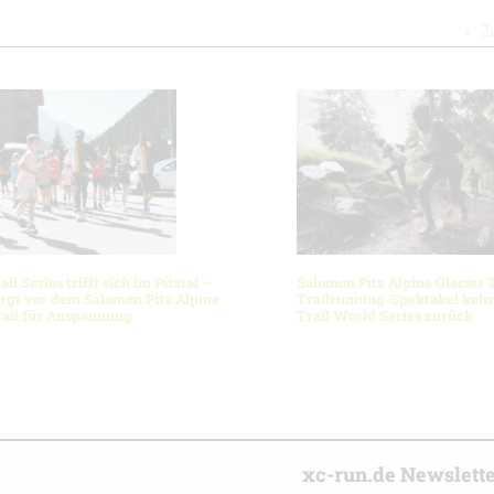
Z
il Series trifft sich im Pitztal –
Salomon Pitz Alpine Glacier T
rgt vor dem Salomon Pitz Alpine
Trailrunning-Spektakel kehrt
rail für Anspannung
Trail World Series zurück
r
xc-run.de Newslett