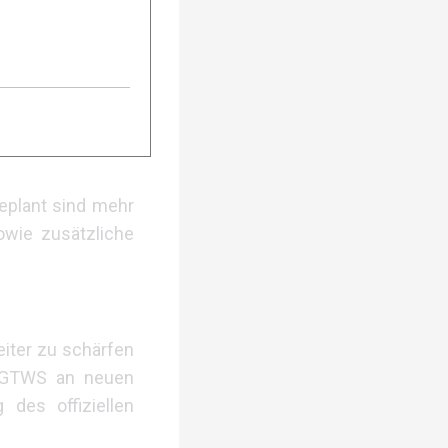
 Männer und zwei
zu Veranstaltung
Einzelkonkurrenz
eplant sind mehr
owie zusätzliche
iter zu schärfen
e GTWS an neuen
 des offiziellen