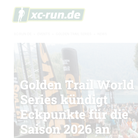
XC-RUN.DE
»
EVENTS
»
GOLDEN TRAIL SERIES
»
NEWS
Golden Trail World
Series kündigt
Eckpunkte für die
Saison 2026 an