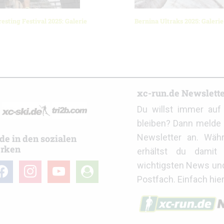
esting Festival 2025: Galerie
Bernina Ultraks 2025: Galerie
r
xc-run.de Newslett
Du willst immer au
bleiben? Dann melde 
Newsletter an. Wäh
de in den sozialen
rken
erhältst du damit 
wichtigsten News un
cebook
instagram
youtube
user-
Postfach. Einfach hie
circle