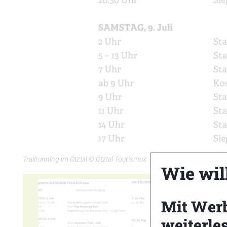
Trailrunning im Ötztal © Ötztal Tourismus
Wie wil
Mit Wer
weiterle