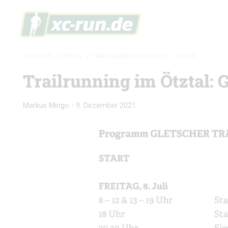
XC-RUN.DE
»
EVENTS
»
TRAILRUNNING-HIGHLIGHTS
»
BILDER
Trailrunning im Ötztal: G
Markus Mingo
-
9. Dezember 2021