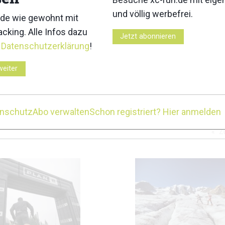
und völlig werbefrei.
de wie gewohnt mit
3
4
cking. Alle Infos dazu
Jetzt abonnieren
r
Datenschutzerklärung
!
weiter
7
enschutz
Abo verwalten
Schon registriert? Hier anmelden
 / Ernst Lorenzi; Bild 6: Ötztal Tourismus / Johannes Brunner;
Z