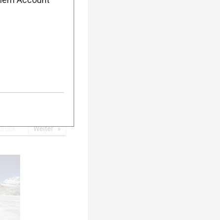
5
urück
Weiter