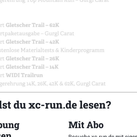
lst du xc-run.de lesen?
bung
Mit Abo
sen
Besuche xc-run.de mit eig