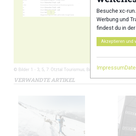
Besuche xc-run.
1
2
Werbung und Tra
findest du in de
Akzeptieren und 
6
Impressum
Dat
© Bilder 1 - 3, 5, 7: Ötztal Tourismus; Bild 4: Ötztal Tourismus
VERWANDTE ARTIKEL