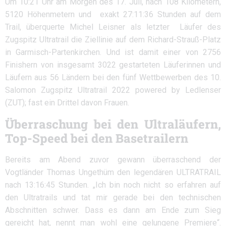
Um 10:21 Uhr am Morgen des 17. Juli, nach 108 Kilometern,
5120 Höhenmetern und exakt 27:11:36 Stunden auf dem
Trail, überquerte Michel Leisner als letzter Läufer des
Zugspitz Ultratrail die Ziellinie auf dem Richard-Strauß-Platz
in Garmisch-Partenkirchen. Und ist damit einer von 2756
Finishern von insgesamt 3022 gestarteten Läuferinnen und
Läufern aus 56 Ländern bei den fünf Wettbewerben des 10.
Salomon Zugspitz Ultratrail 2022 powered by Ledlenser
(ZUT); fast ein Drittel davon Frauen.
Überraschung bei den Ultraläufern,
Top-Speed bei den Basetrailern
Bereits am Abend zuvor gewann überraschend der
Vogtländer Thomas Ungethüm den legendären ULTRATRAIL
nach 13:16:45 Stunden. „Ich bin noch nicht so erfahren auf
den Ultratrails und tat mir gerade bei den technischen
Abschnitten schwer. Dass es dann am Ende zum Sieg
gereicht hat, nennt man wohl eine gelungene Premiere“.