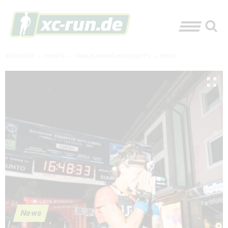
XC-RUN.DE
»
EVENTS
»
TRAILRUNNING-HIGHLIGHTS
»
NEWS
News