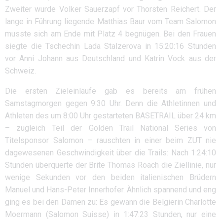
Zweiter wurde Volker Sauerzapf vor Thorsten Reichert. Der
lange in Führung liegende Matthias Baur vom Team Salomon
musste sich am Ende mit Platz 4 begnügen. Bei den Frauen
siegte die Tschechin Lada Stalzerova in 15:20:16 Stunden
vor Anni Johann aus Deutschland und Katrin Vock aus der
Schweiz.
Die ersten Zieleinläufe gab es bereits am frühen
Samstagmorgen gegen 9:30 Uhr. Denn die Athletinnen und
Athleten des um 8:00 Uhr gestarteten BASETRAIL über 24 km
– zugleich Teil der Golden Trail National Series von
Titelsponsor Salomon – rauschten in einer beim ZUT nie
dagewesenen Geschwindigkeit über die Trails: Nach 1:24:10
Stunden überquerte der Brite Thomas Roach die Ziellinie, nur
wenige Sekunden vor den beiden italienischen Brüdern
Manuel und Hans-Peter Innerhofer. Ähnlich spannend und eng
ging es bei den Damen zu: Es gewann die Belgierin Charlotte
Moermann (Salomon Suisse) in 1:47:23 Stunden, nur eine