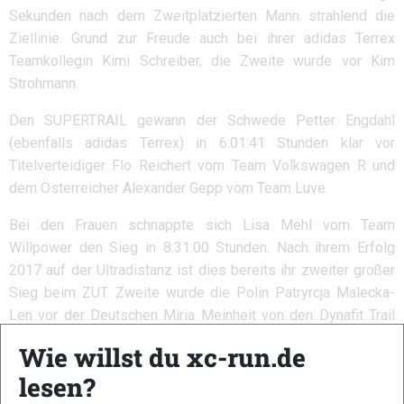
Sekunden nach dem Zweitplatzierten Mann strahlend die
Ziellinie. Grund zur Freude auch bei ihrer adidas Terrex
Teamkollegin Kimi Schreiber, die Zweite wurde vor Kim
Strohmann.
Den SUPERTRAIL gewann der Schwede Petter Engdahl
(ebenfalls adidas Terrex) in 6:01:41 Stunden klar vor
Titelverteidiger Flo Reichert vom Team Volkswagen R und
dem Österreicher Alexander Gepp vom Team Luve.
Bei den Frauen schnappte sich Lisa Mehl vom Team
Willpower den Sieg in 8:31:00 Stunden. Nach ihrem Erfolg
2017 auf der Ultradistanz ist dies bereits ihr zweiter großer
Sieg beim ZUT. Zweite wurde die Polin Patryrcja Malecka-
Len vor der Deutschen Miria Meinheit von den Dynafit Trail
Heroes.
Wie willst du xc-run.de
Markus Mingo und Anna Hahner
lesen?
gewinnen die Deutsche