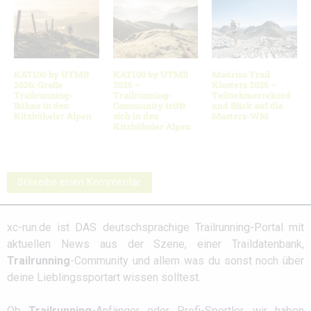
KAT100 by UTMB
KAT100 by UTMB
Madrisa Trail
2026: Große
2026 –
Klosters 2026 –
Trailrunning-
Trailrunning-
Teilnehmerrekord
Bühne in den
Community trifft
und Blick auf die
Kitzbüheler Alpen
sich in den
Masters-WM
Kitzbüheler Alpen
Schreibe einen Kommentar
xc-run.de ist DAS deutschsprachige Trailrunning-Portal mit
aktuellen News aus der Szene, einer Traildatenbank,
Trailrunning
-Community und allem was du sonst noch über
deine Lieblingssportart wissen solltest.
Ob
Trailrunning
-Anfänger oder Profi-Sportler, wir haben