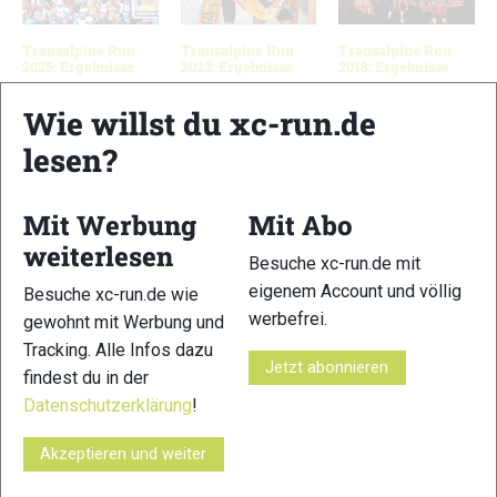
Transalpine Run
Transalpine Run
Transalpine Run
2025: Ergebnisse
2023: Ergebnisse
2018: Ergebnisse
Wie willst du xc-run.de
lesen?
Schreibe einen Kommentar
Mit Werbung
Mit Abo
xc-run.de ist DAS deutschsprachige Trailrunning-Portal mit
weiterlesen
aktuellen News aus der Szene, einer Traildatenbank,
Besuche xc-run.de mit
Trailrunning
-Community und allem was du sonst noch über
eigenem Account und völlig
Besuche xc-run.de wie
deine Lieblingssportart wissen solltest.
werbefrei.
gewohnt mit Werbung und
Tracking. Alle Infos dazu
Ob
Trailrunning
-Anfänger oder Profi-Sportler, wir haben
Jetzt abonnieren
findest du in der
immer ein offenes Ohr für dich! Du kannst uns jederzeit über
Datenschutzerklärung
!
das
Kontaktformular
erreichen.
Akzeptieren und weiter
Partner