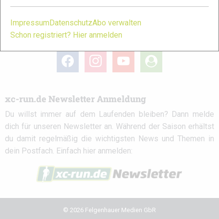
Impressum
Datenschutz
Abo verwalten
Schon registriert? Hier anmelden
xc-run.de in den sozialen Netzwerken
facebook
instagram
youtube
user-
circle
xc-run.de Newsletter Anmeldung
Du willst immer auf dem Laufenden bleiben? Dann melde
dich für unseren Newsletter an. Während der Saison erhältst
du damit regelmäßig die wichtigsten News und Themen in
dein Postfach. Einfach hier anmelden:
© 2026 Felgenhauer Medien GbR