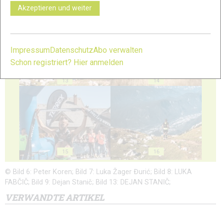
Akzeptieren und weiter
11
12
Impressum
Datenschutz
Abo verwalten
Schon registriert? Hier anmelden
13
14
15
16
© Bild 6: Peter Koren; Bild 7: Luka Žager Đurić; Bild 8: LUKA
FABČIČ; Bild 9: Dejan Stanič; Bild 13: DEJAN STANIČ;
VERWANDTE ARTIKEL