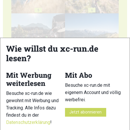
5
6
Wie willst du xc-run.de
7
8
lesen?
Mit Werbung
Mit Abo
weiterlesen
Besuche xc-run.de mit
eigenem Account und völlig
Besuche xc-run.de wie
9
10
werbefrei.
gewohnt mit Werbung und
Tracking. Alle Infos dazu
Jetzt abonnieren
findest du in der
Datenschutzerklärung
!