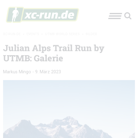
XC-RUN.DE
»
EVENTS
»
UTMB WORLD SERIES
»
BILDER
Julian Alps Trail Run by
UTMB: Galerie
Markus Mingo
-
9. März 2023