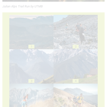
Julian Alps Trail Run by UTMB
1
2
3
4