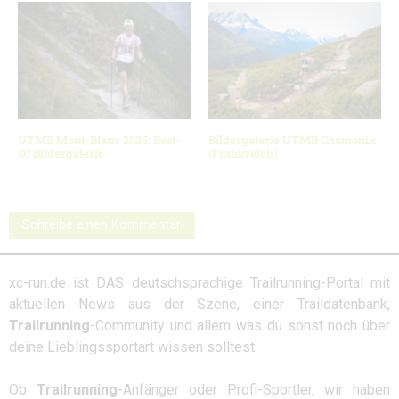
UTMB Mont-Blanc 2025: Best-
Bildergalerie UTMB Chamonix
Of Bildergalerie
(Frankreich)
Schreibe einen Kommentar
xc-run.de ist DAS deutschsprachige Trailrunning-Portal mit
aktuellen News aus der Szene, einer Traildatenbank,
Trailrunning
-Community und allem was du sonst noch über
deine Lieblingssportart wissen solltest.
Ob
Trailrunning
-Anfänger oder Profi-Sportler, wir haben