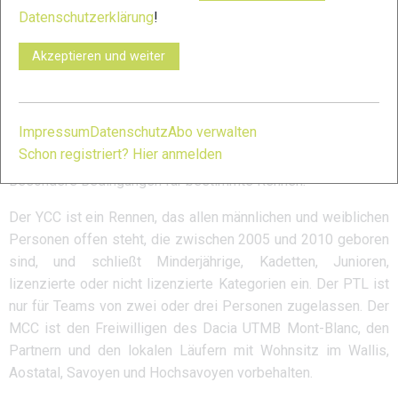
Für CCC: Besitz eines gültigen UTMB-Index in den
Datenschutzerklärung
!
Kategorien 50K, 100K oder 100M.
Für OCC: Besitz eines gültigen UTMB-Index in den
Akzeptieren und weiter
Kategorien 20K, 50K, 100K oder 100M.
Zum Abschluss des Anmeldeverfahrens für TDS: Ein
gültiger UTMB-Index entweder in der 100K- oder 100M-
Impressum
Datenschutz
Abo verwalten
Kategorie ist erforderlich.
Schon registriert? Hier anmelden
Besondere Bedingungen für bestimmte Rennen:
Der YCC ist ein Rennen, das allen männlichen und weiblichen
Personen offen steht, die zwischen 2005 und 2010 geboren
sind, und schließt Minderjährige, Kadetten, Junioren,
lizenzierte oder nicht lizenzierte Kategorien ein. Der PTL ist
nur für Teams von zwei oder drei Personen zugelassen. Der
MCC ist den Freiwilligen des Dacia UTMB Mont-Blanc, den
Partnern und den lokalen Läufern mit Wohnsitz im Wallis,
Aostatal, Savoyen und Hochsavoyen vorbehalten.