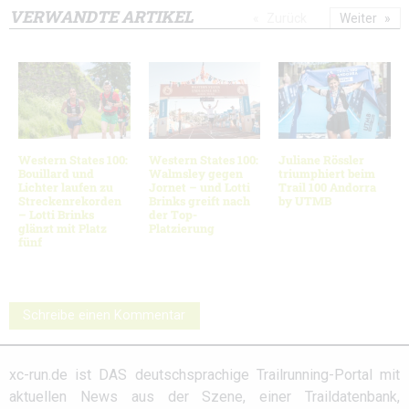
VERWANDTE ARTIKEL
Zurück
Weiter
Western States 100:
Western States 100:
Juliane Rössler
Bouillard und
Walmsley gegen
triumphiert beim
Lichter laufen zu
Jornet – und Lotti
Trail 100 Andorra
Streckenrekorden
Brinks greift nach
by UTMB
– Lotti Brinks
der Top-
glänzt mit Platz
Platzierung
fünf
Schreibe einen Kommentar
xc-run.de ist DAS deutschsprachige Trailrunning-Portal mit
aktuellen News aus der Szene, einer Traildatenbank,