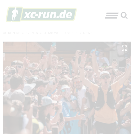
XC-RUN.DE
»
EVENTS
»
UTMB WORLD SERIES
»
NEWS