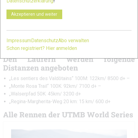
Datenschutzerklärung
!
leitet sich von der geografischen Lage ab. In diesem Teil des
Akzeptieren und weiter
Aostatals – einem Kreuzungspunkt von Völkern und Kulturen
– spricht die Bevölkerung hauptsächlich Italienisch, aber auch
die Walsersprache, eine Variante eines süddeutschen
Dialekts, die dem Schweizerdeutsch in seiner archaischsten
Impressum
Datenschutz
Abo verwalten
Form sehr ähnlich ist.
Schon registriert? Hier anmelden
Den Läufern werden folgende
Distanzen angeboten
„Les sentiers des Valdôtains“ 100M: 122km/ 8500 d+ –
„Monte Rosa Trail“ 100K: 92km/ 7100 d+ –
„Walserpfad 50K: 45km/ 3200 d+
„Regina-Margherita-Weg 20 km: 15 km/ 600 d+
Alle Rennen der UTMB World Series