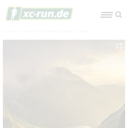
XC-RUN.DE
»
EVENTS
»
UTMB WORLD SERIES
»
NEWS