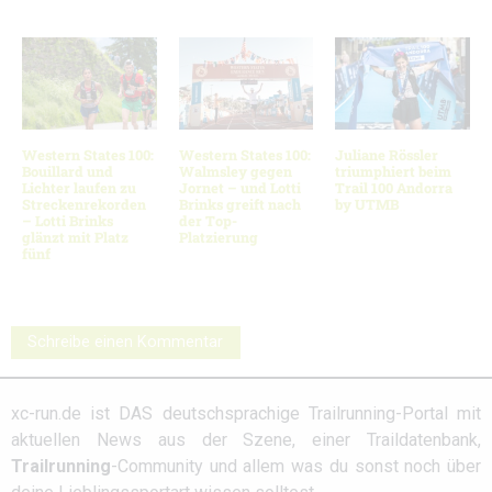
Western States 100:
Western States 100:
Juliane Rössler
Bouillard und
Walmsley gegen
triumphiert beim
Lichter laufen zu
Jornet – und Lotti
Trail 100 Andorra
Streckenrekorden
Brinks greift nach
by UTMB
– Lotti Brinks
der Top-
glänzt mit Platz
Platzierung
fünf
Schreibe einen Kommentar
xc-run.de ist DAS deutschsprachige Trailrunning-Portal mit
aktuellen News aus der Szene, einer Traildatenbank,
Trailrunning
-Community und allem was du sonst noch über