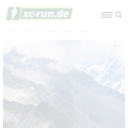
XC-RUN.DE
»
EVENTS
»
UTMB WORLD SERIES
»
NEWS