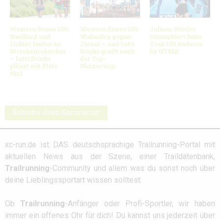
Western States 100:
Western States 100:
Juliane Rössler
Bouillard und
Walmsley gegen
triumphiert beim
Lichter laufen zu
Jornet – und Lotti
Trail 100 Andorra
Streckenrekorden
Brinks greift nach
by UTMB
– Lotti Brinks
der Top-
glänzt mit Platz
Platzierung
fünf
Schreibe einen Kommentar
xc-run.de ist DAS deutschsprachige Trailrunning-Portal mit
aktuellen News aus der Szene, einer Traildatenbank,
Trailrunning
-Community und allem was du sonst noch über
deine Lieblingssportart wissen solltest.
Ob
Trailrunning
-Anfänger oder Profi-Sportler, wir haben
immer ein offenes Ohr für dich! Du kannst uns jederzeit über