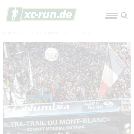
XC-RUN.DE
»
EVENTS
»
UTMB WORLD SERIES
»
NEWS