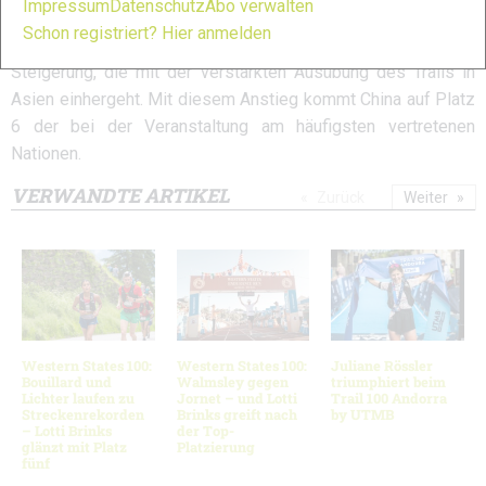
Impressum
Datenschutz
Abo verwalten
angemeldeten Läufer erlebt, da die Anzahl von 185 Läufern
Schon registriert? Hier anmelden
2016 auf 301 2017 gestiegen ist. Das ist eine grosse
Steigerung, die mit der verstärkten Ausübung des Trails in
Asien einhergeht. Mit diesem Anstieg kommt China auf Platz
6 der bei der Veranstaltung am häufigsten vertretenen
Nationen.
VERWANDTE ARTIKEL
Zurück
Weiter
Western States 100:
Western States 100:
Juliane Rössler
Bouillard und
Walmsley gegen
triumphiert beim
Lichter laufen zu
Jornet – und Lotti
Trail 100 Andorra
Streckenrekorden
Brinks greift nach
by UTMB
– Lotti Brinks
der Top-
glänzt mit Platz
Platzierung
fünf