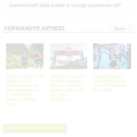
Gemeinschaft bald wieder in George zusammen ist!“
VERWANDTE ARTIKEL
Zurück
Weiter
Western States 100:
Western States 100:
Juliane Rössler
Bouillard und
Walmsley gegen
triumphiert beim
Lichter laufen zu
Jornet – und Lotti
Trail 100 Andorra
Streckenrekorden
Brinks greift nach
by UTMB
– Lotti Brinks
der Top-
glänzt mit Platz
Platzierung
fünf
Schreibe einen Kommentar