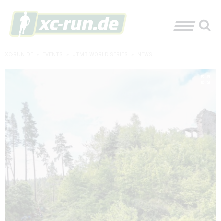
XC-RUN.DE
»
EVENTS
»
UTMB WORLD SERIES
»
NEWS