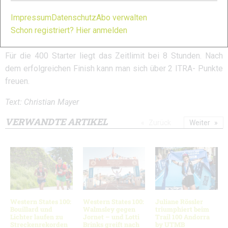
Der gelbe Kurs mit 41 km und 1.129 HM im Anstieg und
Impressum
Datenschutz
Abo verwalten
1.276 HM im Abstieg. Start ist am 07.04.2018 um 14:00 Uhr in
Schon registriert? Hier anmelden
der ebenfalls im Binnenland gelegenen Ortschaft Motovun.
Für die 400 Starter liegt das Zeitlimit bei 8 Stunden. Nach
dem erfolgreichen Finish kann man sich über 2 ITRA- Punkte
freuen.
Text: Christian Mayer
VERWANDTE ARTIKEL
Zurück
Weiter
Western States 100:
Western States 100:
Juliane Rössler
Bouillard und
Walmsley gegen
triumphiert beim
Lichter laufen zu
Jornet – und Lotti
Trail 100 Andorra
Streckenrekorden
Brinks greift nach
by UTMB