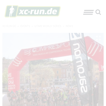
XC-RUN.DE
»
EVENTS
»
UTMB WORLD SERIES
»
NEWS