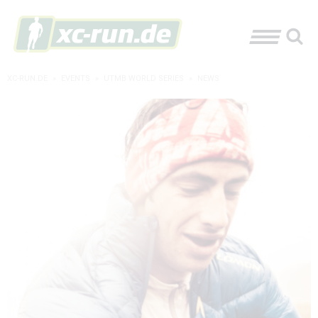
XC-RUN.DE
»
EVENTS
»
UTMB WORLD SERIES
»
NEWS