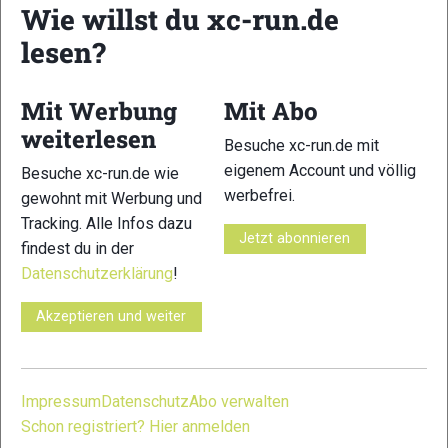
anderen Läufe nicht weniger schön und natürlich
Wie willst du xc-run.de
entsprechend starl besetzt: Hier werden sich Jason Schlarb
lesen?
(USA), der Franzose Michel Lanne, der Italiener Fulvi Dapit
und der Spanier Pablo Manuel Villa-Gonzales einen
spannenden Kampf liefern. Weitere bekannte Namen an der
Mit Werbung
Mit Abo
Startlinie sind Megan Kimmel oder Tom Owens.
weiterlesen
Besuche xc-run.de mit
VERWANDTE ARTIKEL
Zurück
Weiter
eigenem Account und völlig
Besuche xc-run.de wie
werbefrei.
gewohnt mit Werbung und
Tracking. Alle Infos dazu
Jetzt abonnieren
findest du in der
Datenschutzerklärung
!
Akzeptieren und weiter
Western States 100:
Western States 100:
Juliane Rössler
Bouillard und
Walmsley gegen
triumphiert beim
Lichter laufen zu
Jornet – und Lotti
Trail 100 Andorra
Streckenrekorden
Brinks greift nach
by UTMB
– Lotti Brinks
der Top-
glänzt mit Platz
Platzierung
Impressum
Datenschutz
Abo verwalten
fünf
Schon registriert? Hier anmelden