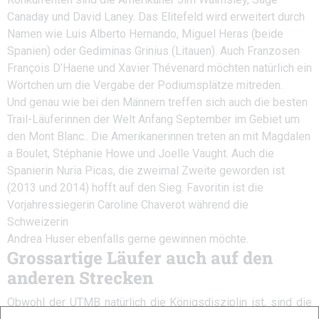
Canaday und David Laney. Das Elitefeld wird erweitert durch
Namen wie Luis Alberto Hernando, Miguel Heras (beide
Spanien) oder Gediminas Grinius (Litauen). Auch Franzosen
François D’Haene und Xavier Thévenard möchten natürlich ein
Wörtchen um die Vergabe der Podiumsplätze mitreden.
Und genau wie bei den Männern treffen sich auch die besten
Trail-Läuferinnen der Welt Anfang September im Gebiet um
den Mont Blanc.. Die Amerikanerinnen treten an mit Magdalen
a Boulet, Stéphanie Howe und Joelle Vaught. Auch die
Spanierin Nuria Picas, die zweimal Zweite geworden ist
(2013 und 2014) hofft auf den Sieg. Favoritin ist die
Vorjahressiegerin Caroline Chaverot während die
Schweizerin
Andrea Huser ebenfalls gerne gewinnen möchte.
Grossartige Läufer auch auf den
anderen Strecken
Obwohl der UTMB natürlich die Königsdisziplin ist, sind die