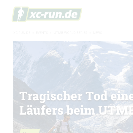
XC-RUN.DE
»
EVENTS
»
UTMB WORLD SERIES
»
NEWS
Tragischer Tod ein
Läufers beim UTM