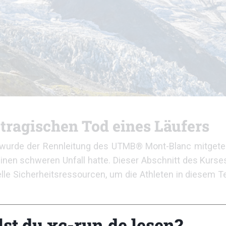
 tragischen Tod eines Läufers
wurde der Rennleitung des UTMB® Mont-Blanc mitgeteil
inen schweren Unfall hatte. Dieser Abschnitt des Kurse
lle Sicherheitsressourcen, um die Athleten in diesem T
scher Staatsangehöriger, und aus Respekt vor der Familie
lst du xc-run.de lesen?
 auf der Passhöhe reagierte unmittelbar nach dem Unf