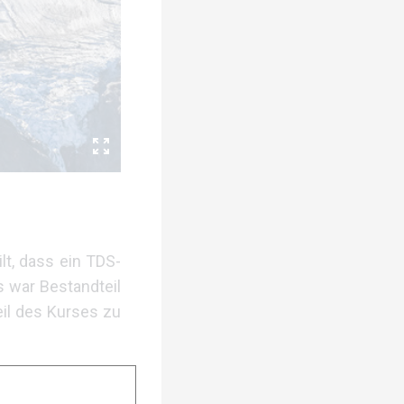
t, dass ein TDS-
s war Bestandteil
eil des Kurses zu
 respektieren die
all vor Ort. Die