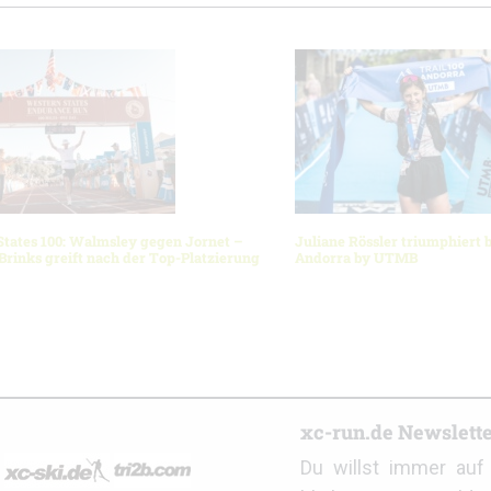
tates 100: Walmsley gegen Jornet –
Juliane Rössler triumphiert b
 Brinks greift nach der Top-Platzierung
Andorra by UTMB
r
xc-run.de Newslett
Du willst immer au