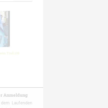
eim Trail 100
er Anmeldung
f dem Laufenden