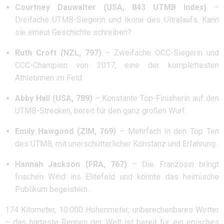
Courtney Dauwalter (USA, 843 UTMB Index)
–
Dreifache UTMB-Siegerin und Ikone des Ultralaufs. Kann
sie erneut Geschichte schreiben?
Ruth Croft (NZL, 797)
– Zweifache OCC-Siegerin und
CCC-Champion von 2017, eine der komplettesten
Athletinnen im Feld.
Abby Hall (USA, 789)
– Konstante Top-Finisherin auf den
UTMB-Strecken, bereit für den ganz großen Wurf.
Emily Hawgood (ZIM, 769)
– Mehrfach in den Top Ten
des UTMB, mit unerschütterlicher Konstanz und Erfahrung.
Hannah Jackson (FRA, 767)
– Die Französin bringt
frischen Wind ins Elitefeld und könnte das heimische
Publikum begeistern.
174 Kilometer, 10.000 Höhenmeter, unberechenbares Wetter
– das härteste Rennen der Welt ist bereit für ein episches