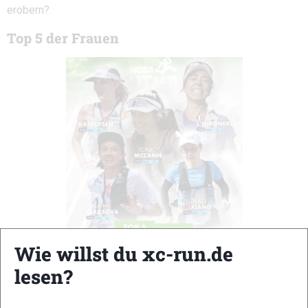
erobern?
Top 5 der Frauen
Wie willst du xc-run.de
lesen?
Top 5 UTMB Mont-Blanc 2025 © UTMB
Das 100-km-Rennen von Courmayeur nach Chamonix bringt