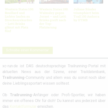
Western States 100:
Western States 100:
Juliane Rössler
Bouillard und
Walmsley gegen
triumphiert beim
Lichter laufen zu
Jornet – und Lotti
Trail 100 Andorra
Streckenrekorden
Brinks greift nach
by UTMB
– Lotti Brinks
der Top-
glänzt mit Platz
Platzierung
fünf
Schreibe einen Kommentar
xc-run.de ist DAS deutschsprachige Trailrunning-Portal mit
aktuellen News aus der Szene, einer Traildatenbank,
Trailrunning
-Community und allem was du sonst noch über
deine Lieblingssportart wissen solltest.
Ob
Trailrunning
-Anfänger oder Profi-Sportler, wir haben
immer ein offenes Ohr für dich! Du kannst uns jederzeit über
das
Kontaktformular
erreichen.