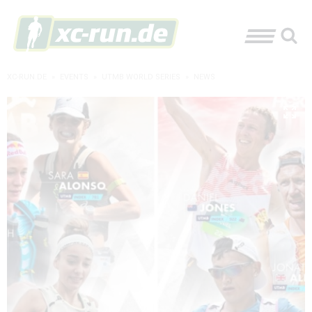
XC-RUN.DE
»
EVENTS
»
UTMB WORLD SERIES
»
NEWS