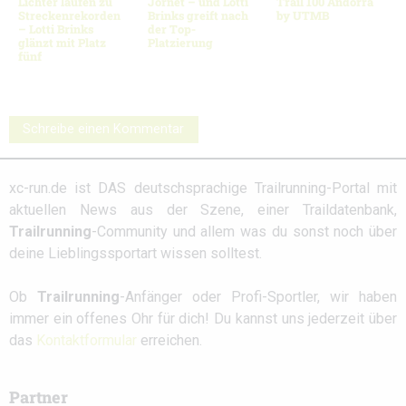
Lichter laufen zu
Jornet – und Lotti
Trail 100 Andorra
Streckenrekorden
Brinks greift nach
by UTMB
– Lotti Brinks
der Top-
glänzt mit Platz
Platzierung
fünf
Schreibe einen Kommentar
xc-run.de ist DAS deutschsprachige Trailrunning-Portal mit
aktuellen News aus der Szene, einer Traildatenbank,
Trailrunning
-Community und allem was du sonst noch über
deine Lieblingssportart wissen solltest.
Ob
Trailrunning
-Anfänger oder Profi-Sportler, wir haben
immer ein offenes Ohr für dich! Du kannst uns jederzeit über
das
Kontaktformular
erreichen.
Partner