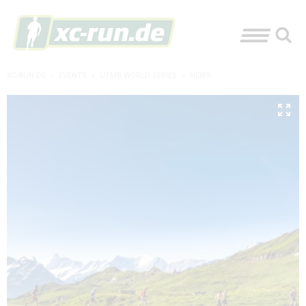
XC-RUN.DE
»
EVENTS
»
UTMB WORLD SERIES
»
NEWS