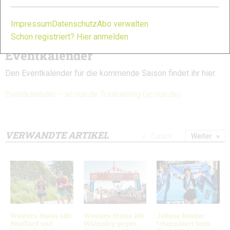
Sehnsuchtsziele für Trailrunner Archive – xc-run.de (xc-
Impressum
Datenschutz
Abo verwalten
run.de)
Schon registriert? Hier anmelden
Eventkalender
Den Eventkalender für die kommende Saison findet ihr hier:
Eventkalender – xc-run.de Trailrunning (xc-run.de)
VERWANDTE ARTIKEL
Zurück
Weiter
Western States 100:
Western States 100:
Juliane Rössler
Bouillard und
Walmsley gegen
triumphiert beim