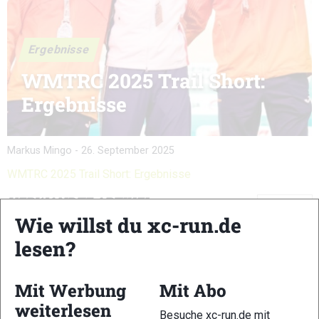
Ergebnisse
WMTRC 2025 Trail Short:
Ergebnisse
Markus Mingo
-
26. September 2025
WMTRC 2025 Trail Short: Ergebnisse
VERWANDTE ARTIKEL
Zurück
Weiter
Wie willst du xc-run.de
lesen?
Mit Werbung
Mit Abo
weiterlesen
WMTRC 2025
WMTRC 2025 Trail
WMTRC 2025:
Besuche xc-run.de mit