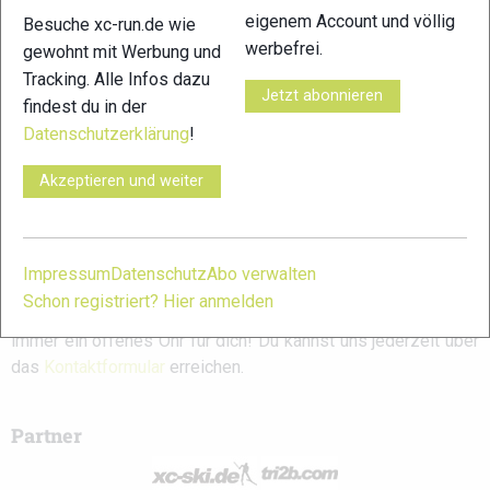
Mountain Classic:
Long: Ergebnisse
Ergebnisse Uphill
eigenem Account und völlig
Besuche xc-run.de wie
Ergebnisse
werbefrei.
gewohnt mit Werbung und
Tracking. Alle Infos dazu
Jetzt abonnieren
findest du in der
Schreibe einen Kommentar
Datenschutzerklärung
!
Akzeptieren und weiter
xc-run.de ist DAS deutschsprachige Trailrunning-Portal mit
aktuellen News aus der Szene, einer Traildatenbank,
Trailrunning
-Community und allem was du sonst noch über
deine Lieblingssportart wissen solltest.
Impressum
Datenschutz
Abo verwalten
Schon registriert? Hier anmelden
Ob
Trailrunning
-Anfänger oder Profi-Sportler, wir haben
immer ein offenes Ohr für dich! Du kannst uns jederzeit über
das
Kontaktformular
erreichen.
Partner