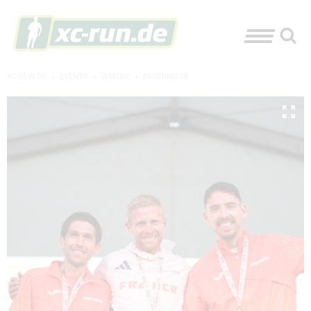
XC-RUN.DE
»
EVENTS
»
WMTRC
»
ERGEBNISSE